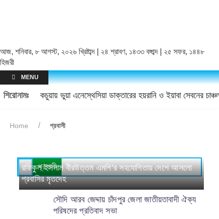
আজ, শনিবার, ৮ আগস্ট, ২০২৬ খ্রিষ্টাব্দ | ২৪ শ্রাবণ, ১৪৩৩ বঙ্গাব্দ | ২৫ সফর, ১৪৪৮
হিজরী
MENU
শিরোনামঃ
কচুয়ায় ভুয়া এনেস্থেসিয়া ডাক্তারের হয়রানি ও ইয়াবা সেবনের চাঞ
Home
প্রবাসী
প্রবাসী
রফিকুল ইসলাম বীরউত্তম এমপি’র সহযোগিতায় দেশে আসলো
প্রবাসির মৃতদেহ
সৌদি আরব জেদ্দায় চাঁদপুর জেলা জাতীয়তাবাদী ঐক্য
পরিষদের প্রতিবাদ সভা