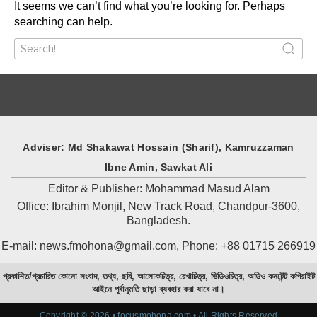
শাহরাস্তিতে নারীর পেট থেকে ৪ কেজি ৮০০ গ্রামের টিউমার অপসারণ
It seems we can’t find what you’re looking for. Perhaps
searching can help.
ফসল থাকবে কোল্ড স্টোরেজে, দাম বাড়লে বিক্রি করবেন কচুয়ার কৃষক
Search
যে ডাকাতিয়ায় লঞ্চ চলত, এখন হেঁটে পার হওয়া যায়!
for:
মতলবে খাল দখল-ভরাটে জলাবদ্ধতা, দুর্ভোগে ১০ হাজার মানুষ
বাবলু ভাই, আপনি কি সত্যিই চলে গেলেন?
চাঁদপুরে ফুটবল টার্ফের মাঠ উদ্বোধন করলেন শেখ ফরিদ আহম্মেদ মানিক
এমপি
শহীদ প্রেসিডেন্ট জিয়াউর রহমান স্মৃতি স্মরণে ফুটবল টুর্নামেন্টের ৬ষ্ঠ ম্যাচ
Adviser: Md Shakawat Hossain (Sharif), Kamruzzaman
Ibne Amin, Sawkat Ali
Editor & Publisher: Mohammad Masud Alam
Office: Ibrahim Monjil, New Track Road, Chandpur-3600,
Bangladesh.
E-mail: news.fmohona@gmail.com, Phone: +88 01715 266919
প্রকাশিত/প্রচারিত কোনো সংবাদ, তথ্য, ছবি, আলোকচিত্র, রেখাচিত্র, ভিডিওচিত্র, অডিও কনটেন্ট কপিরাইট
আইনে পূর্বানুমতি ছাড়া ব্যবহার করা যাবে না।
Copyright © 2026 • focusmohona.com • All Rights Reserved