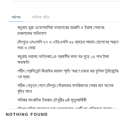
সর্বশেষ
সর্বাধিক পঠিত
কচুয়ায় ভুয়া এনেস্থেসিয়া ডাক্তারের হয়রানি ও ইয়াবা সেবনের
চাঞ্চল্যকর অভিযোগ
চাঁদপুরে এসএসসি ৯৭ ও এইচএসসি ৯৯ ব্যাচের সাদ্দাম হোসেনের স্মরনে
সভা ও দোয়া
কচুয়ায় ভয়াবহ অগ্নিকাণ্ডে প্রবাসীর বসত ঘর পুড়ে ১৫ লাখ টাকা
ক্ষয়ক্ষতি
শহীদ প্রেসিডেন্ট জিয়াউর রহমান স্মৃতি স্মরণে চায়না বার ফুটবল টুর্নামেন্টের
৭ম ম্যাচ
সঠিক নেতৃত্ব পেলে চাঁদপুর পৌরসভার নাগরিকদের সেবার মান অনেক
বৃদ্ধি পাবে
শনিবার সাংবাদিক ইকরাম চৌধুরীর ৬ষ্ঠ মৃত্যুবার্ষিকী
চাঁদপুর মহিলা সাংসদের ভবন সংস্কারসহ একটি বড় পরিকল্পনা রয়েছে :
NOTHING FOUND
জেলা প্রশাসক
মাদকাসক্ত অবস্থায় নিজ ঘরে আগুন, শাহরাস্তিতে যুবক গ্রেপ্তার