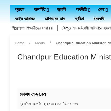
প্রচ্ছদ
রাজনীতি
প্রবাসী
অর্থনীতি
খেলা
আইন আদালত
চট্টগ্রামের ডাক
দুর্ঘটনা
রাজধানী
বৃত্তি প্রাপ্ত শিক্ষার্থীদের সম্মাননা
চাঁদপুরে মাদকবিরোধী অভিযানে হামলায় প্র
শিরোনামঃ
Home
Media
Chandpur Education Minister Pi
Chandpur Education Minist
ফোকাস মোহনা.কম
প্রকাশিতঃ
বৃহস্পতিবার, ২৩ মে ২০১৯ বিকাল ১৪:৩৭