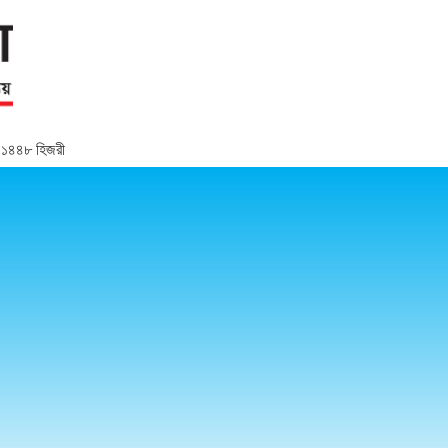
র, ১৪৪৮ হিজরী