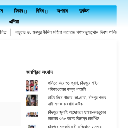
াম
ফিচার
বিবিধ
অপরাধ
দুর্ঘটনা
এশিয়া
ত
কচুয়ার ড. মনসুর উদ্দিন মহিলা কলেজে গণঅভ্যুত্থান দিবস পালিত
কচু
জনপ্রিয় সংবাদ
গুলিতে ঝরে ৩১ প্রাণ, চাঁদপুরে শহিদ
পরিবারগুলোর কান্না থামেনি
মাটির নিচে গাঁজার ‘ভাণ্ডার’, চাঁদপুর শহরে
নারী মাদক কারবারি আটক
চাঁদপুরে জুলাই আন্দোলনে হামলা-ভাঙচুরের
মামলায় ৩৭৮ জনের বিরুদ্ধে চার্জশিট
চাঁদপুরে মাদকবিরোধী অভিযানে হামলায়