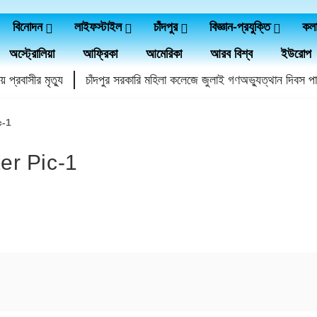
বিনোদন
লাইফস্টাইল
চাঁদপুর
বিজ্ঞান-প্রযুক্তি
কল
অস্ট্রোলিয়া
আফ্রিকা
আমেরিকা
আরব বিশ্ব
ইউরোপ
বাসীর মৃত্যু
চাঁদপুর সরকারি মহিলা কলেজে জুলাই গণঅভ্যুত্থান দিবস পালি
c-1
er Pic-1