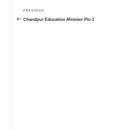
Post
Previous
PREVIOUS
navigation
Post
Chandpur Education Minister Pic-1