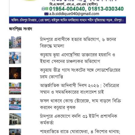
জনপ্রিয় সংবাদ
চাঁদপুরে প্রবাসীকে হত্যার অভিযোগ, ৬ জনের
বিরুদ্ধে মামলা
কচুয়ায় ভুয়া এনেস্থেসিয়া ডাক্তারের হয়রানি ও
ইয়াবা সেবনের চাঞ্চল্যকর অভিযোগ
কচুয়ায় তীব্র গ্যাস সংকটের সঙ্গে লোডশেডিংয়ের
চরম ভোগান্তি
আন্তর্জাতিক আদিবাসী দিবস ২০২৬: বৈচিত্র্যের
সম্মান ও সমঅধিকারের বাংলাদেশ চাই
ফসল থাকবে কোল্ড স্টোরেজে, দাম বাড়লে বিক্রি
করবেন কচুয়ার কৃষক
চাঁদপুরে একযোগে বদলি ৩১ ইউপি প্রশাসনিক
কর্মকর্তা
শাহরাস্তিতে রাতে ঘোরাফেরা, ৪ কিশোর থানায়;