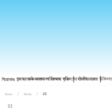
কিশোর থানায়; অভিভাবকদের জিম্মায় মুক্তি
চাঁদপুর অযাচক আশ্রম পরিচালনা পরিষদের দ্বিতীয় সভা
হাসপাতালের চিকিৎসাস
শিরোনামঃ
Home
Media
22
22