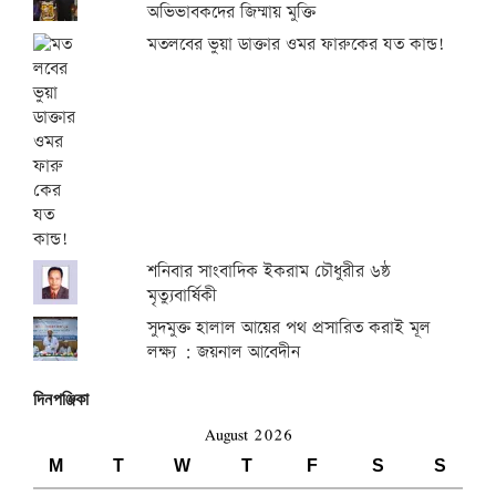
অভিভাবকদের জিম্মায় মুক্তি
মতলবের ভুয়া ডাক্তার ওমর ফারুকের যত কান্ড!
শনিবার সাংবাদিক ইকরাম চৌধুরীর ৬ষ্ঠ
মৃত্যুবার্ষিকী
সুদমুক্ত হালাল আয়ের পথ প্রসারিত করাই মূল
লক্ষ্য : জয়নাল আবেদীন
দিনপঞ্জিকা
August 2026
M
T
W
T
F
S
S