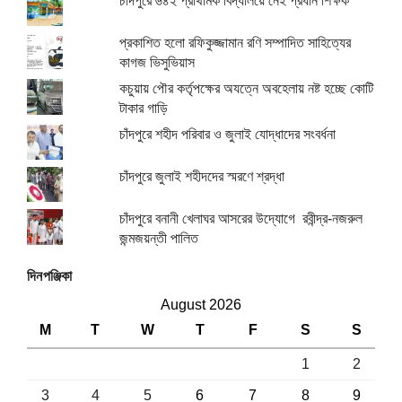
চাঁদপুরে ৬৪২ প্রাথমিক বিদ্যালয়ে নেই প্রধান শিক্ষক
প্রকাশিত হলো রফিকুজ্জামান রণি সম্পাদিত সাহিত্যের
কাগজ ভিসুভিয়াস
কচুয়ায় পৌর কর্তৃপক্ষের অযত্নে অবহেলায় নষ্ট হচ্ছে কোটি
টাকার গাড়ি
চাঁদপুরে শহীদ পরিবার ও জুলাই যোদ্ধাদের সংবর্ধনা
চাঁদপুরে জুলাই শহীদদের স্মরণে শ্রদ্ধা
চাঁদপুরে বনানী খেলাঘর আসরের উদ্যোগে রবীন্দ্র-নজরুল
জন্মজয়ন্তী পালিত
দিনপঞ্জিকা
August 2026
M
T
W
T
F
S
S
1
2
3
4
5
6
7
8
9