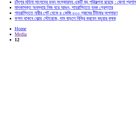
চাঁদপুর মহিলা সাংসদের ভবন সংস্কারসহ একটি বড় পরিকল্পনা রয়েছে : জেলা প্রশা
মাদকাসক্ত অবস্থায় নিজ ঘরে আগুন, শাহরাস্তিতে যুবক গ্রেপ্তার
শাহরাস্তিতে নারীর পেট থেকে ৪ কেজি ৮০০ গ্রামের টিউমার অপসারণ
ফসল থাকবে কোল্ড স্টোরেজে, দাম বাড়লে বিক্রি করবেন কচুয়ার কৃষক
Home
Media
12