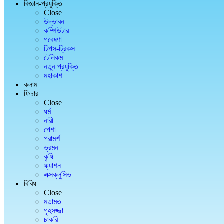
বিজ্ঞান-প্রযুক্তি
Close
উদ্ভাবন
কম্পিউটার
গবেষণা
টিপস-ট্রিকস
টেলিকম
নতুন প্রযুক্তি
মহাকাশ
কলাম
ফিচার
Close
ধর্ম
নারী
পেশা
পরামর্শ
ভ্রমন
কৃষি
ফ্যাশন
এক্সক্লুসিভ
বিবিধ
Close
মতামত
গৃহসজ্জা
চাকরি