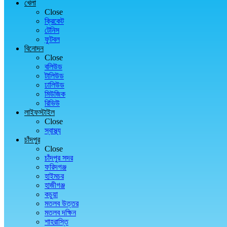
খেলা
Close
ক্রিকেট
টেনিস
ফুটবল
বিনোদন
Close
বলিউড
টালিউড
ঢালিউড
মিউজিক
রিভিউ
লাইফস্টাইল
Close
স্বাস্থ্য
চাঁদপুর
Close
চাঁদপুর সদর
ফরিদগঞ্জ
হাইমচর
হাজীগঞ্জ
কচুয়া
মতলব উত্তর
মতলব দক্ষিন
শাহরাস্তি