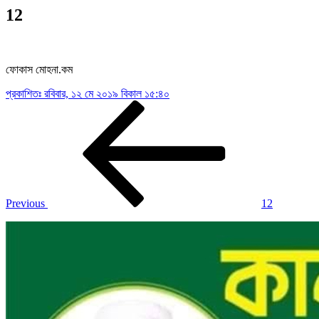
12
ফোকাস মোহনা.কম
প্রকাশিতঃ
রবিবার, ১২ মে ২০১৯ বিকাল ১৫:৪০
Post
Previous
Post
navigation
Previous
12