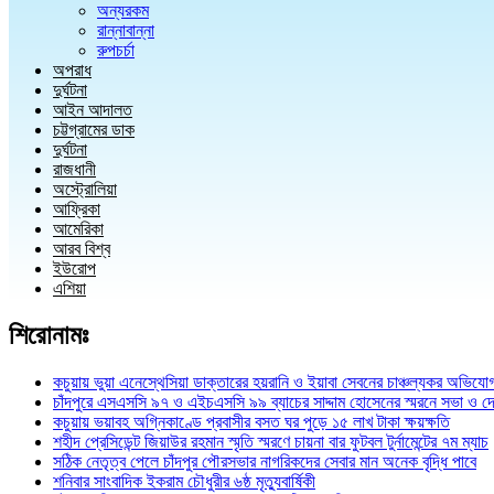
অন্যরকম
রান্নাবান্না
রুপচর্চা
অপরাধ
দুর্ঘটনা
আইন আদালত
চট্টগ্রামের ডাক
দুর্ঘটনা
রাজধানী
অস্ট্রোলিয়া
আফ্রিকা
আমেরিকা
আরব বিশ্ব
ইউরোপ
এশিয়া
শিরোনামঃ
কচুয়ায় ভুয়া এনেস্থেসিয়া ডাক্তারের হয়রানি ও ইয়াবা সেবনের চাঞ্চল্যকর অভিযো
চাঁদপুরে এসএসসি ৯৭ ও এইচএসসি ৯৯ ব্যাচের সাদ্দাম হোসেনের স্মরনে সভা ও দ
কচুয়ায় ভয়াবহ অগ্নিকাণ্ডে প্রবাসীর বসত ঘর পুড়ে ১৫ লাখ টাকা ক্ষয়ক্ষতি
শহীদ প্রেসিডেন্ট জিয়াউর রহমান স্মৃতি স্মরণে চায়না বার ফুটবল টুর্নামেন্টের ৭ম ম্যাচ
সঠিক নেতৃত্ব পেলে চাঁদপুর পৌরসভার নাগরিকদের সেবার মান অনেক বৃদ্ধি পাবে
শনিবার সাংবাদিক ইকরাম চৌধুরীর ৬ষ্ঠ মৃত্যুবার্ষিকী