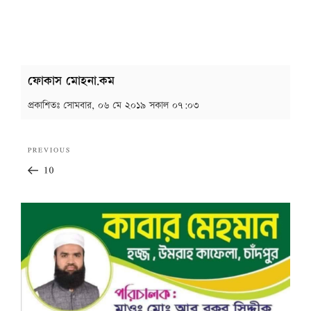
ফোকাস মোহনা.কম
প্রকাশিতঃ
সোমবার, ০৬ মে ২০১৯ সকাল ০৭:০৩
Post
Previous
PREVIOUS
navigation
Post
10