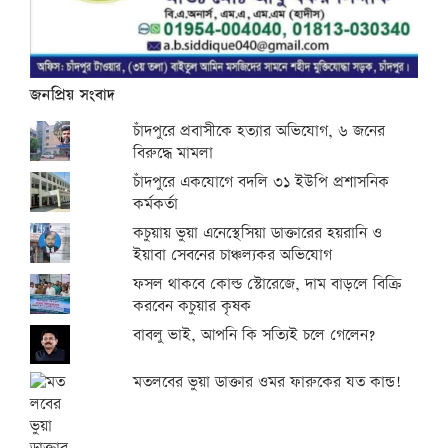
জনপ্রিয় সংবাদ
চাঁদপুরে প্রবাসীকে হত্যার অভিযোগ, ৬ জনের
বিরুদ্ধে মামলা
চাঁদপুরে একযোগে বদলি ৩১ ইউপি প্রশাসনিক
কর্মকর্তা
কচুয়ায় ভুয়া এনেস্থেসিয়া ডাক্তারের হয়রানি ও
ইয়াবা সেবনের চাঞ্চল্যকর অভিযোগ
ফসল থাকবে কোল্ড স্টোরেজে, দাম বাড়লে বিক্রি
করবেন কচুয়ার কৃষক
বাবলু ভাই, আপনি কি সত্যিই চলে গেলেন?
মতলবের ভুয়া ডাক্তার ওমর ফারুকের যত কান্ড!