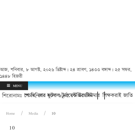
আজ, শনিবার, ৮ আগস্ট, ২০২৬ খ্রিষ্টাব্দ | ২৪ শ্রাবণ, ১৪৩৩ বঙ্গাব্দ | ২৫ সফর,
১৪৪৮ হিজরী
MENU
মৃতি স্মরণে মিনিবার ফুটবল টুর্নামেন্ট উদ্বোধন
ে সফল অস্ত্রোপচার, বের হলো ৬.৪৫ কেজির টিউমার
শিক্ষকরাই জাতি 
শিরোনামঃ
Home
Media
10
10