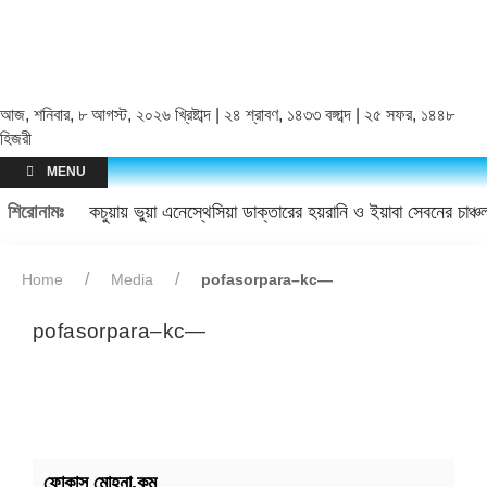
আজ, শনিবার, ৮ আগস্ট, ২০২৬ খ্রিষ্টাব্দ | ২৪ শ্রাবণ, ১৪৩৩ বঙ্গাব্দ | ২৫ সফর, ১৪৪৮
হিজরী
MENU
শিরোনামঃ
কচুয়ায় ভুয়া এনেস্থেসিয়া ডাক্তারের হয়রানি ও ইয়াবা সেবনের চাঞ
Home
Media
pofasorpara–kc—
pofasorpara–kc—
ফোকাস মোহনা.কম