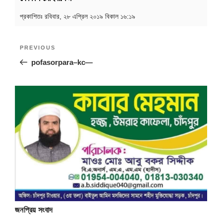
প্রকাশিতঃ
রবিবার, ২৮ এপ্রিল ২০১৯ বিকাল ১৬:১৯
Post
Previous
PREVIOUS
navigation
Post
pofasorpara–kc—
জনপ্রিয় সংবাদ