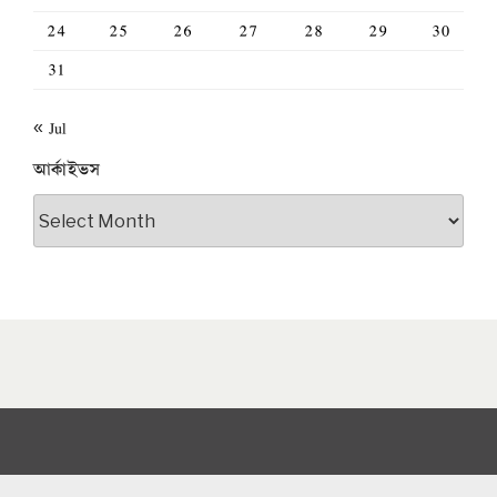
24
25
26
27
28
29
30
31
« Jul
আর্কাইভস
আর্কাইভস