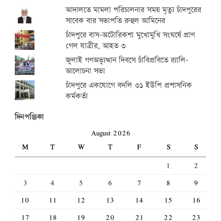
আদালতে মামলা পরিচালনার সময় মৃত্যু চাঁদপুরের
সাবেক বার সভাপতি রুহুল আমিনের
চাঁদপুরে বাস-অটোরিকশা মুখোমুখি সংঘর্ষে প্রাণ
গেল যাত্রীর, আহত ৩
জুলাই গণঅভ্যুত্থান দিবসে চাঁবিপ্রবিতে র‍্যালি-
আলোচনা সভা
চাঁদপুরে একযোগে বদলি ৩১ ইউপি প্রশাসনিক
কর্মকর্তা
দিনপঞ্জিকা
August 2026
M
T
W
T
F
S
S
1
2
3
4
5
6
7
8
9
10
11
12
13
14
15
16
17
18
19
20
21
22
23