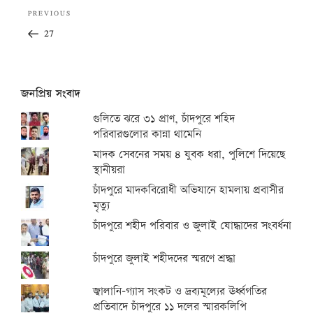
Post
Previous
PREVIOUS
navigation
Post
27
জনপ্রিয় সংবাদ
গুলিতে ঝরে ৩১ প্রাণ, চাঁদপুরে শহিদ
পরিবারগুলোর কান্না থামেনি
মাদক সেবনের সময় ৪ যুবক ধরা, পুলিশে দিয়েছে
স্থানীয়রা
চাঁদপুরে মাদকবিরোধী অভিযানে হামলায় প্রবাসীর
মৃত্যু
চাঁদপুরে শহীদ পরিবার ও জুলাই যোদ্ধাদের সংবর্ধনা
চাঁদপুরে জুলাই শহীদদের স্মরণে শ্রদ্ধা
জ্বালানি-গ্যাস সংকট ও দ্রব্যমূল্যের ঊর্ধ্বগতির
প্রতিবাদে চাঁদপুরে ১১ দলের স্মারকলিপি