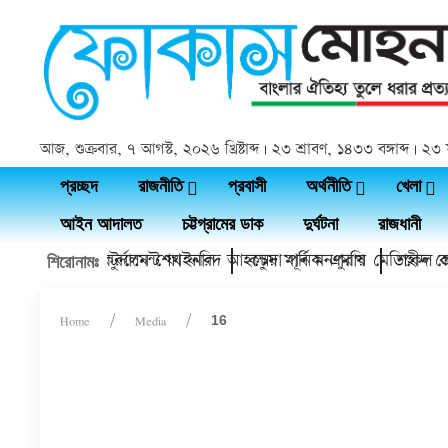
আজ, শুক্রবার, ৭ আগস্ট, ২০২৬ খ্রিষ্টাব্দ | ২৩ শ্রাবণ, ১৪৩৩ বঙ্গাব্দ |
প্রচ্ছদ
রাজনীতি
প্রবাসী
অর্থনীতি
খেলা
আইন আদালত
চট্টগ্রামের ডাক
দুর্ঘটনা
রাজধানী
্রীতি ফুটবল টুর্নামেন্ট ফাইনাল
ের মাঠ উদ্বোধন করলেন শেখ ফরিদ আহম্মেদ মানিক এমপি
কচুয়া পূর্ব মনপুরায় মেডিকেল ক্যাম
শহীদ প্রেসি
শিরোনামঃ
Home
Media
16