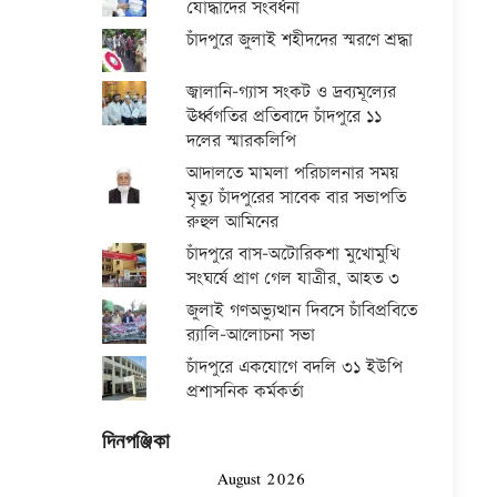
যোদ্ধাদের সংবর্ধনা
চাঁদপুরে জুলাই শহীদদের স্মরণে শ্রদ্ধা
জ্বালানি-গ্যাস সংকট ও দ্রব্যমূল্যের
ঊর্ধ্বগতির প্রতিবাদে চাঁদপুরে ১১
দলের স্মারকলিপি
আদালতে মামলা পরিচালনার সময়
মৃত্যু চাঁদপুরের সাবেক বার সভাপতি
রুহুল আমিনের
চাঁদপুরে বাস-অটোরিকশা মুখোমুখি
সংঘর্ষে প্রাণ গেল যাত্রীর, আহত ৩
জুলাই গণঅভ্যুত্থান দিবসে চাঁবিপ্রবিতে
র‍্যালি-আলোচনা সভা
চাঁদপুরে একযোগে বদলি ৩১ ইউপি
প্রশাসনিক কর্মকর্তা
দিনপঞ্জিকা
August 2026