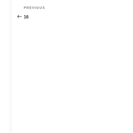
Post
Previous
PREVIOUS
navigation
Post
16