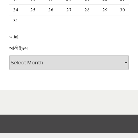
24
25
26
27
28
29
30
31
« Jul
আর্কাইভস
আর্কাইভস