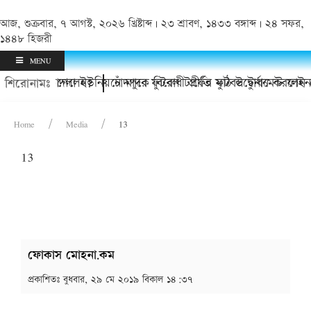
আজ, শুক্রবার, ৭ আগস্ট, ২০২৬ খ্রিষ্টাব্দ | ২৩ শ্রাবণ, ১৪৩৩ বঙ্গাব্দ | ২৪ সফর,
১৪৪৮ হিজরী
MENU
সত্যিই চলে গেলেন?
কচুয়ায় কাদলা ইউনিয়নে মাদক বিরোধী প্রীতি ফুটবল টুর্নামেন্ট ফাইনা
চাঁদপুরে ফুটবল টার্ফের মাঠ উদ্বোধন করলেন
শিরোনামঃ
Home
Media
13
13
ফোকাস মোহনা.কম
প্রকাশিতঃ
বুধবার, ২৯ মে ২০১৯ বিকাল ১৪:৩৭