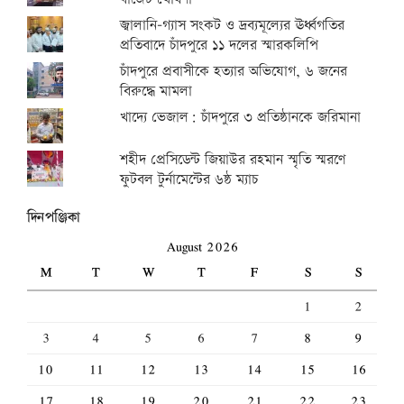
জ্বালানি-গ্যাস সংকট ও দ্রব্যমূল্যের ঊর্ধ্বগতির
প্রতিবাদে চাঁদপুরে ১১ দলের স্মারকলিপি
চাঁদপুরে প্রবাসীকে হত্যার অভিযোগ, ৬ জনের
বিরুদ্ধে মামলা
খাদ্যে ভেজাল: চাঁদপুরে ৩ প্রতিষ্ঠানকে জরিমানা
শহীদ প্রেসিডেন্ট জিয়াউর রহমান স্মৃতি স্মরণে
ফুটবল টুর্নামেন্টের ৬ষ্ঠ ম্যাচ
দিনপঞ্জিকা
August 2026
M
T
W
T
F
S
S
1
2
3
4
5
6
7
8
9
10
11
12
13
14
15
16
17
18
19
20
21
22
23