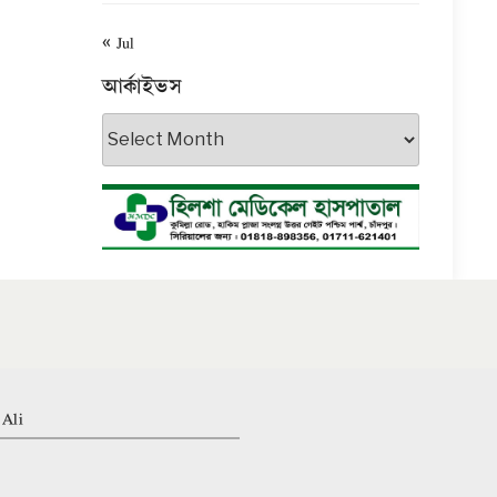
« Jul
আর্কাইভস
আর্কাইভস
 Ali