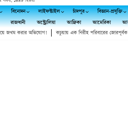
| ২৭ সফর, ১৪৪৮ হিজরী
বিনোদন
লাইফস্টাইল
চাঁদপুর
বিজ্ঞান-প্রযুক্তি
রাজধানী
অস্ট্রোলিয়া
আফ্রিকা
আমেরিকা
আর
ে জখম করার অভিযোগ!
কচুয়ায় এক নিরীহ পরিবারের জোরপূর্বক গ