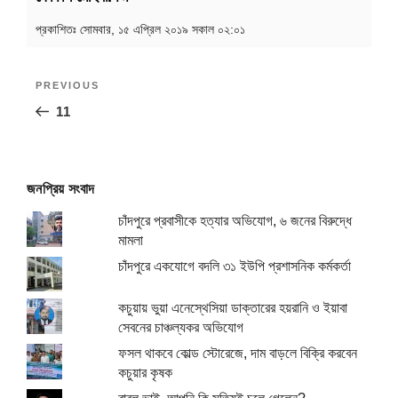
প্রকাশিতঃ
সোমবার, ১৫ এপ্রিল ২০১৯ সকাল ০২:০১
Post
Previous
PREVIOUS
navigation
Post
11
জনপ্রিয় সংবাদ
চাঁদপুরে প্রবাসীকে হত্যার অভিযোগ, ৬ জনের বিরুদ্ধে
মামলা
চাঁদপুরে একযোগে বদলি ৩১ ইউপি প্রশাসনিক কর্মকর্তা
কচুয়ায় ভুয়া এনেস্থেসিয়া ডাক্তারের হয়রানি ও ইয়াবা
সেবনের চাঞ্চল্যকর অভিযোগ
ফসল থাকবে কোল্ড স্টোরেজে, দাম বাড়লে বিক্রি করবেন
কচুয়ার কৃষক