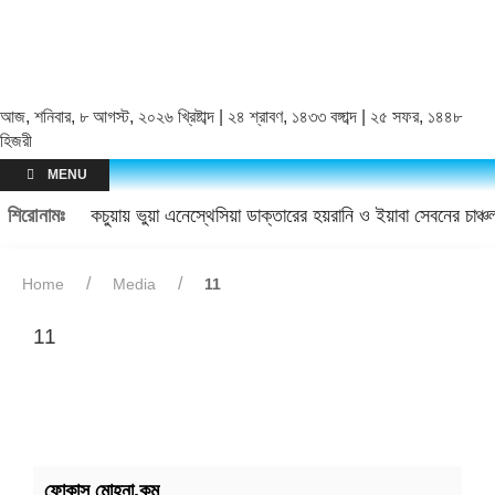
আজ, শনিবার, ৮ আগস্ট, ২০২৬ খ্রিষ্টাব্দ | ২৪ শ্রাবণ, ১৪৩৩ বঙ্গাব্দ | ২৫ সফর, ১৪৪৮
হিজরী
MENU
শিরোনামঃ
কচুয়ায় ভুয়া এনেস্থেসিয়া ডাক্তারের হয়রানি ও ইয়াবা সেবনের চাঞ
Home
Media
11
11
ফোকাস মোহনা.কম