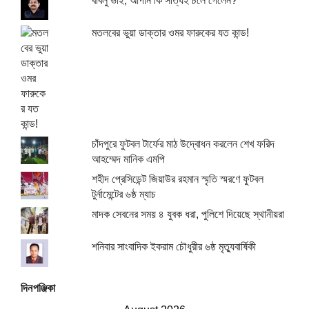
বাবলু ভাই, আপনি কি সত্যিই চলে গেলেন?
মতলবের ভুয়া ডাক্তার ওমর ফারুকের যত কান্ড!
চাঁদপুরে ফুটবল টার্ফের মাঠ উদ্বোধন করলেন শেখ ফরিদ
আহম্মেদ মানিক এমপি
শহীদ প্রেসিডেন্ট জিয়াউর রহমান স্মৃতি স্মরণে ফুটবল
টুর্নামেন্টের ৬ষ্ঠ ম্যাচ
মাদক সেবনের সময় ৪ যুবক ধরা, পুলিশে দিয়েছে স্থানীয়রা
শনিবার সাংবাদিক ইকরাম চৌধুরীর ৬ষ্ঠ মৃত্যুবার্ষিকী
দিনপঞ্জিকা