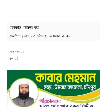
ফোকাস মোহনা.কম
প্রকাশিতঃ
বুধবার, ০৩ এপ্রিল ২০১৯ সকাল ০৪:৫৬
Post
Previous
PREVIOUS
navigation
Post
10