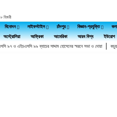
৪৪৮ হিজরী
বিনোদন
লাইফস্টাইল
চাঁদপুর
বিজ্ঞান-প্রযুক্তি
কল
অস্ট্রোলিয়া
আফ্রিকা
আমেরিকা
আরব বিশ্ব
ইউরোপ
ি ৯৭ ও এইচএসসি ৯৯ ব্যাচের সাদ্দাম হোসেনের স্মরনে সভা ও দোয়া
কচুয়ায়