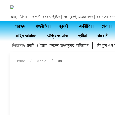
আজ, শনিবার, ৮ আগস্ট, ২০২৬ খ্রিষ্টাব্দ | ২৪ শ্রাবণ, ১৪৩৩ বঙ্গাব্দ | ২৫ সফর, ১
প্রচ্ছদ
রাজনীতি
প্রবাসী
অর্থনীতি
খেলা
আইন আদালত
চট্টগ্রামের ডাক
দুর্ঘটনা
রাজধানী
িয়া ডাক্তারের হয়রানি ও ইয়াবা সেবনের চাঞ্চল্যকর অভিযোগ
চাঁদপুরে এসএসস
শিরোনামঃ
Home
Media
08