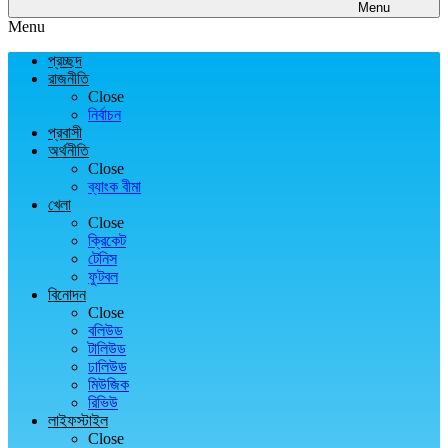
Menu
Menu
প্রচ্ছদ
রাজনীতি
Close
নির্বাচন
প্রবাসী
অর্থনীতি
Close
ব্যাংক বীমা
খেলা
Close
ক্রিকেট
টেনিস
ফুটবল
বিনোদন
Close
বলিউড
টালিউড
ঢালিউড
মিউজিক
রিভিউ
লাইফস্টাইল
Close