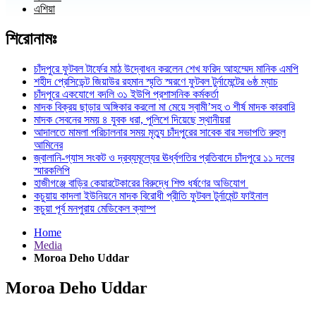
এশিয়া
শিরোনামঃ
চাঁদপুরে ফুটবল টার্ফের মাঠ উদ্বোধন করলেন শেখ ফরিদ আহম্মেদ মানিক এমপি
শহীদ প্রেসিডেন্ট জিয়াউর রহমান স্মৃতি স্মরণে ফুটবল টুর্নামেন্টের ৬ষ্ঠ ম্যাচ
চাঁদপুরে একযোগে বদলি ৩১ ইউপি প্রশাসনিক কর্মকর্তা
মাদক বিক্রয় ছাড়ার অঙ্গিকার করলো মা মেয়ে স্বামী’সহ ৩ শীর্ষ মাদক কারবারি
মাদক সেবনের সময় ৪ যুবক ধরা, পুলিশে দিয়েছে স্থানীয়রা
আদালতে মামলা পরিচালনার সময় মৃত্যু চাঁদপুরের সাবেক বার সভাপতি রুহুল
আমিনের
জ্বালানি-গ্যাস সংকট ও দ্রব্যমূল্যের ঊর্ধ্বগতির প্রতিবাদে চাঁদপুরে ১১ দলের
স্মারকলিপি
হাজীগঞ্জে বাড়ির কেয়ারটেকারের বিরুদ্ধে শিশু ধর্ষণের অভিযোগ
কচুয়ায় কাদলা ইউনিয়নে মাদক বিরোধী প্রীতি ফুটবল টুর্নামেন্ট ফাইনাল
কচুয়া পূর্ব মনপুরায় মেডিকেল ক্যাম্প
Home
Media
Moroa Deho Uddar
Moroa Deho Uddar