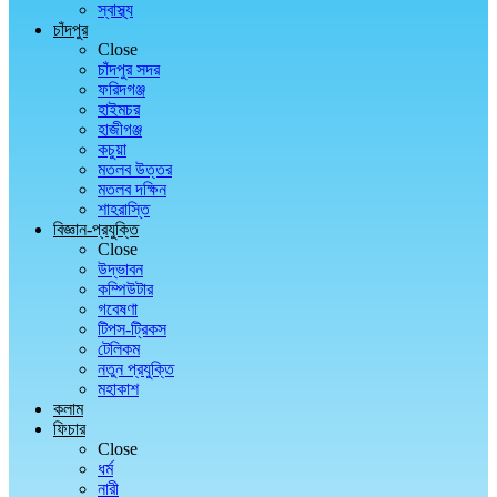
স্বাস্থ্য
চাঁদপুর
Close
চাঁদপুর সদর
ফরিদগঞ্জ
হাইমচর
হাজীগঞ্জ
কচুয়া
মতলব উত্তর
মতলব দক্ষিন
শাহরাস্তি
বিজ্ঞান-প্রযুক্তি
Close
উদ্ভাবন
কম্পিউটার
গবেষণা
টিপস-ট্রিকস
টেলিকম
নতুন প্রযুক্তি
মহাকাশ
কলাম
ফিচার
Close
ধর্ম
নারী