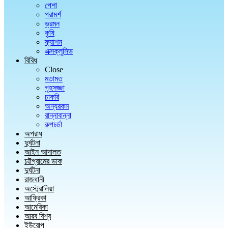
পেশা
পরামর্শ
ভ্রমন
কৃষি
ফ্যাশন
এক্সক্লুসিভ
বিবিধ
Close
মতামত
গৃহসজ্জা
চাকরি
অন্যরকম
রান্নাবান্না
রুপচর্চা
অপরাধ
দুর্ঘটনা
আইন আদালত
চট্টগ্রামের ডাক
দুর্ঘটনা
রাজধানী
অস্ট্রোলিয়া
আফ্রিকা
আমেরিকা
আরব বিশ্ব
ইউরোপ