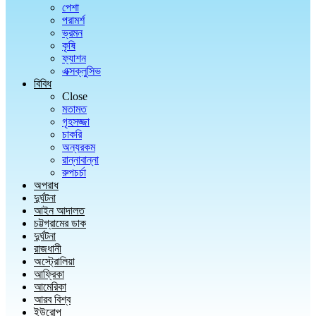
পেশা
পরামর্শ
ভ্রমন
কৃষি
ফ্যাশন
এক্সক্লুসিভ
বিবিধ
Close
মতামত
গৃহসজ্জা
চাকরি
অন্যরকম
রান্নাবান্না
রুপচর্চা
অপরাধ
দুর্ঘটনা
আইন আদালত
চট্টগ্রামের ডাক
দুর্ঘটনা
রাজধানী
অস্ট্রোলিয়া
আফ্রিকা
আমেরিকা
আরব বিশ্ব
ইউরোপ