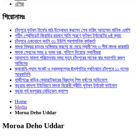
এশিয়া
শিরোনামঃ
চাঁদপুরে ফুটবল টার্ফের মাঠ উদ্বোধন করলেন শেখ ফরিদ আহম্মেদ মানিক এমপি
শহীদ প্রেসিডেন্ট জিয়াউর রহমান স্মৃতি স্মরণে ফুটবল টুর্নামেন্টের ৬ষ্ঠ ম্যাচ
চাঁদপুরে একযোগে বদলি ৩১ ইউপি প্রশাসনিক কর্মকর্তা
মাদক বিক্রয় ছাড়ার অঙ্গিকার করলো মা মেয়ে স্বামী’সহ ৩ শীর্ষ মাদক কারবারি
মাদক সেবনের সময় ৪ যুবক ধরা, পুলিশে দিয়েছে স্থানীয়রা
আদালতে মামলা পরিচালনার সময় মৃত্যু চাঁদপুরের সাবেক বার সভাপতি রুহুল
আমিনের
জ্বালানি-গ্যাস সংকট ও দ্রব্যমূল্যের ঊর্ধ্বগতির প্রতিবাদে চাঁদপুরে ১১ দলের
স্মারকলিপি
হাজীগঞ্জে বাড়ির কেয়ারটেকারের বিরুদ্ধে শিশু ধর্ষণের অভিযোগ
কচুয়ায় কাদলা ইউনিয়নে মাদক বিরোধী প্রীতি ফুটবল টুর্নামেন্ট ফাইনাল
কচুয়া পূর্ব মনপুরায় মেডিকেল ক্যাম্প
Home
Media
Moroa Deho Uddar
Moroa Deho Uddar