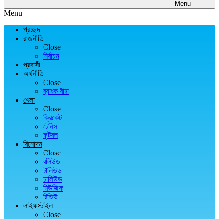
Menu
Menu
প্রচ্ছদ
রাজনীতি
Close
নির্বাচন
প্রবাসী
অর্থনীতি
Close
ব্যাংক বীমা
খেলা
Close
ক্রিকেট
টেনিস
ফুটবল
বিনোদন
Close
বলিউড
টালিউড
ঢালিউড
মিউজিক
রিভিউ
লাইফস্টাইল
Close