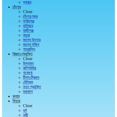
স্বাস্থ্য
চাঁদপুর
Close
চাঁদপুর সদর
ফরিদগঞ্জ
হাইমচর
হাজীগঞ্জ
কচুয়া
মতলব উত্তর
মতলব দক্ষিন
শাহরাস্তি
বিজ্ঞান-প্রযুক্তি
Close
উদ্ভাবন
কম্পিউটার
গবেষণা
টিপস-ট্রিকস
টেলিকম
নতুন প্রযুক্তি
মহাকাশ
কলাম
ফিচার
Close
ধর্ম
নারী