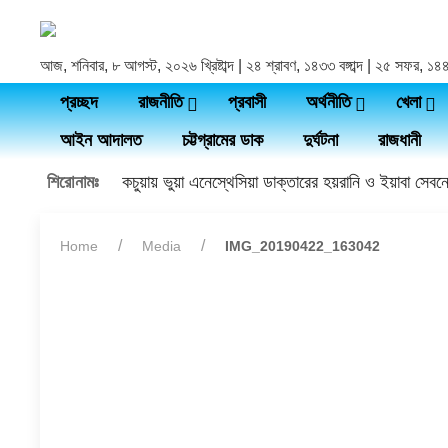
আজ, শনিবার, ৮ আগস্ট, ২০২৬ খ্রিষ্টাব্দ | ২৪ শ্রাবণ, ১৪৩৩ বঙ্গাব্দ | ২৫ সফর, ১
প্রচ্ছদ
রাজনীতি
প্রবাসী
অর্থনীতি
খেলা
আইন আদালত
চট্টগ্রামের ডাক
দুর্ঘটনা
রাজধানী
শিরোনামঃ
কচুয়ায় ভুয়া এনেস্থেসিয়া ডাক্তারের হয়রানি ও ইয়াবা সেব
Home
Media
IMG_20190422_163042