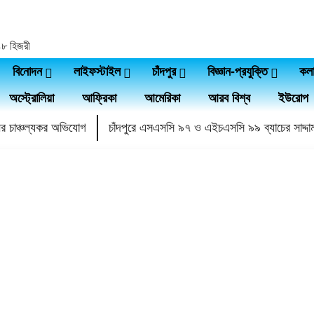
৪৪৮ হিজরী
বিনোদন
লাইফস্টাইল
চাঁদপুর
বিজ্ঞান-প্রযুক্তি
কল
অস্ট্রোলিয়া
আফ্রিকা
আমেরিকা
আরব বিশ্ব
ইউরোপ
নের চাঞ্চল্যকর অভিযোগ
চাঁদপুরে এসএসসি ৯৭ ও এইচএসসি ৯৯ ব্যাচের সাদ্দা