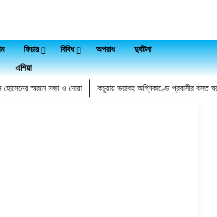
াম
ফিচার
বিবিধ
অপরাধ
দুর্ঘটনা
এশিয়া
ম হোসেনের স্মরনে সভা ও দোয়া
কচুয়ায় ভয়াবহ অগ্নিকাণ্ডে প্রবাসীর বসত ঘর 