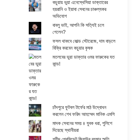
কচুয়ায় ভুয়া এনেস্থেসিয়া ডাক্তারের
হয়রানি ও ইয়াবা সেবনের চাঞ্চল্যকর
অভিযোগ
বাবলু ভাই, আপনি কি সত্যিই চলে
গেলেন?
ফসল থাকবে কোল্ড স্টোরেজে, দাম বাড়লে
বিক্রি করবেন কচুয়ার কৃষক
মতলবের ভুয়া ডাক্তার ওমর ফারুকের যত
কান্ড!
চাঁদপুরে ফুটবল টার্ফের মাঠ উদ্বোধন
করলেন শেখ ফরিদ আহম্মেদ মানিক এমপি
মাদক সেবনের সময় ৪ যুবক ধরা, পুলিশে
দিয়েছে স্থানীয়রা
শহীদ প্রেসিডেন্ট জিয়াউর রহমান স্মৃতি