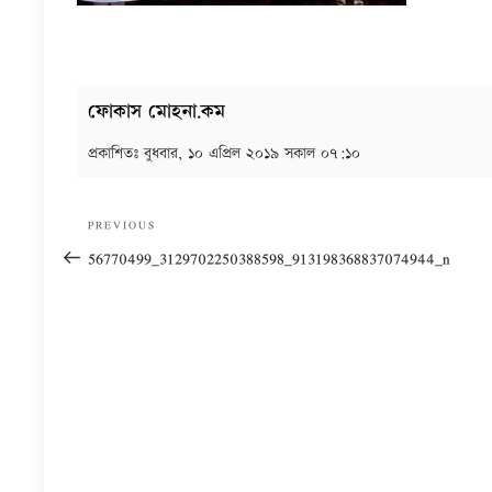
ফোকাস মোহনা.কম
প্রকাশিতঃ
বুধবার, ১০ এপ্রিল ২০১৯ সকাল ০৭:১০
Post
Previous
PREVIOUS
navigation
Post
56770499_3129702250388598_913198368837074944_n