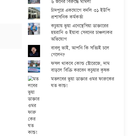
৬ জনের বিরুদ্ধে মামলা
চাঁদপুরে একযোগে বদলি ৩১ ইউপি
প্রশাসনিক কর্মকর্তা
কচুয়ায় ভুয়া এনেস্থেসিয়া ডাক্তারের
হয়রানি ও ইয়াবা সেবনের চাঞ্চল্যকর
অভিযোগ
বাবলু ভাই, আপনি কি সত্যিই চলে
গেলেন?
ফসল থাকবে কোল্ড স্টোরেজে, দাম
বাড়লে বিক্রি করবেন কচুয়ার কৃষক
মতলবের ভুয়া ডাক্তার ওমর ফারুকের
যত কান্ড!