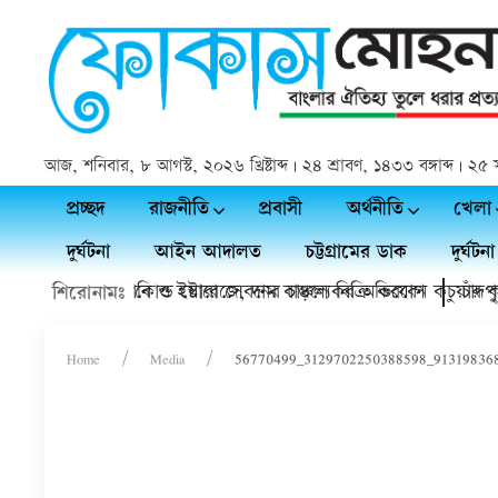
আজ, শনিবার, ৮ আগস্ট, ২০২৬ খ্রিষ্টাব্দ | ২৪ শ্রাবণ, ১৪৩৩ বঙ্গাব্দ | 
প্রচ্ছদ
রাজনীতি
প্রবাসী
অর্থনীতি
খেলা
দুর্ঘটনা
আইন আদালত
চট্টগ্রামের ডাক
দুর্ঘটনা
়া ডাক্তারের হয়রানি ও ইয়াবা সেবনের চাঞ্চল্যকর অভিযোগ
ফসল থাকবে কোল্ড স্টোরেজে, দাম বাড়লে বিক্রি করবেন কচুয়ার কৃষক
চাঁদপুরে
শিরোনামঃ
Home
Media
56770499_3129702250388598_91319836