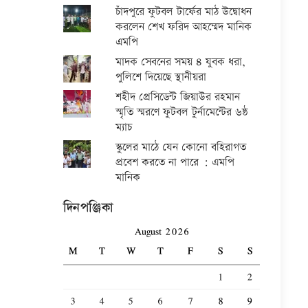
চাঁদপুরে ফুটবল টার্ফের মাঠ উদ্বোধন
করলেন শেখ ফরিদ আহম্মেদ মানিক
এমপি
মাদক সেবনের সময় ৪ যুবক ধরা,
পুলিশে দিয়েছে স্থানীয়রা
শহীদ প্রেসিডেন্ট জিয়াউর রহমান
স্মৃতি স্মরণে ফুটবল টুর্নামেন্টের ৬ষ্ঠ
ম্যাচ
স্কুলের মাঠে যেন কোনো বহিরাগত
প্রবেশ করতে না পারে : এমপি
মানিক
দিনপঞ্জিকা
August 2026
M
T
W
T
F
S
S
1
2
3
4
5
6
7
8
9