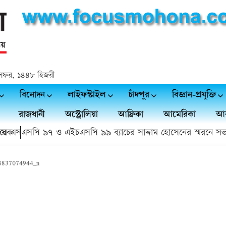
২৫ সফর, ১৪৪৮ হিজরী
বিনোদন
লাইফস্টাইল
চাঁদপুর
বিজ্ঞান-প্রযুক্তি
রাজধানী
অস্ট্রোলিয়া
আফ্রিকা
আমেরিকা
আর
 এসএসসি ৯৭ ও এইচএসসি ৯৯ ব্যাচের সাদ্দাম হোসেনের স্মরনে সভা ও
8837074944_n