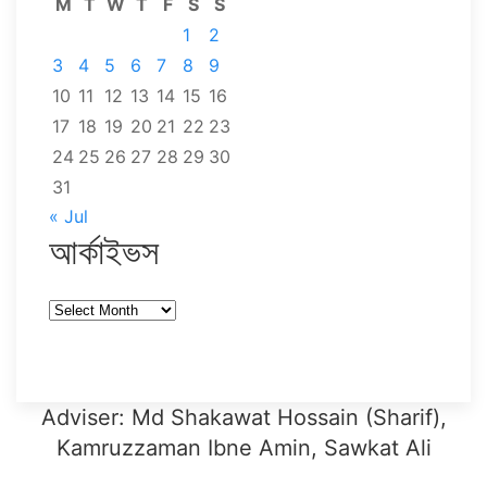
M
T
W
T
F
S
S
1
2
3
4
5
6
7
8
9
10
11
12
13
14
15
16
17
18
19
20
21
22
23
24
25
26
27
28
29
30
31
« Jul
আর্কাইভস
আর্কাইভস
Adviser: Md Shakawat Hossain (Sharif),
Kamruzzaman Ibne Amin, Sawkat Ali