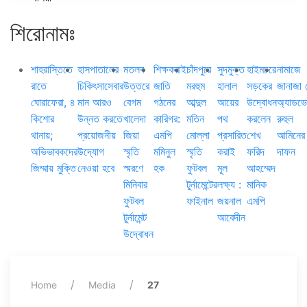
শিরোনামঃ
শাহরাস্তিতে
হাসপাতালের
মতলব
শিক্ষকরাই
চাঁদপুরে
সুদমুক্ত
হাইমচরে
নামাজে
রাতে
চিকিৎসাসেবার
উত্তরে
জাতি
মরহুম
হালাল
সড়কের
জানাজা 
ঘোরাফেরা, ৪
মান আরও
বেগম
গঠনের
আব্দুল
আয়ের
উদ্বোধন
অ্যাডভ
কিশোর
উন্নত করতে
খালেদা
কারিগর:
মতিন
পথ
করলেন
রুহুল
থানায়;
প্রয়োজনীয়
জিয়া
এমপি
মোল্লা
প্রসারিত
শেখ
আমিনের
অভিভাবকদের
উদ্যোগ
স্মৃতি
মমিনুল
স্মৃতি
করাই
ফরিদ
দাফন
জিম্মায় মুক্তি
নেওয়া হবে
স্মরণে
হক
ফুটবল
মূল
আহম্মেদ
মিনিবার
টুর্নামেন্টের
লক্ষ্য :
মানিক
ফুটবল
ফাইনাল
জয়নাল
এমপি
টুর্নামেন্ট
আবেদীন
উদ্বোধন
Home
Media
27