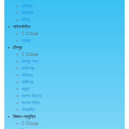
ঢালিউড
মিউজিক
রিভিউ
লাইফস্টাইল
Close
স্বাস্থ্য
চাঁদপুর
Close
চাঁদপুর সদর
ফরিদগঞ্জ
হাইমচর
হাজীগঞ্জ
কচুয়া
মতলব উত্তর
মতলব দক্ষিন
শাহরাস্তি
বিজ্ঞান-প্রযুক্তি
Close