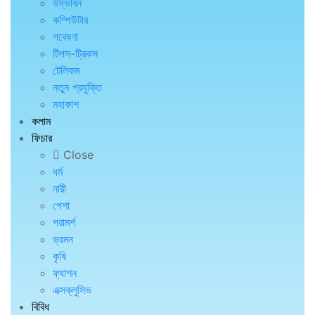
উদ্ভাবন
কম্পিউটার
গবেষণা
টিপস-ট্রিকস
টেলিকম
নতুন প্রযুক্তি
মহাকাশ
কলাম
ফিচার
Close
ধর্ম
নারী
পেশা
পরামর্শ
ভ্রমন
কৃষি
ফ্যাশন
এক্সক্লুসিভ
বিবিধ