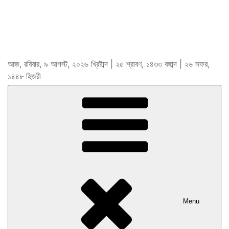
আজ, রবিবার, ৯ আগস্ট, ২০২৬ খ্রিষ্টাব্দ | ২৫ শ্রাবণ, ১৪৩৩ বঙ্গাব্দ | ২৬ সফর,
১৪৪৮ হিজরী
Menu