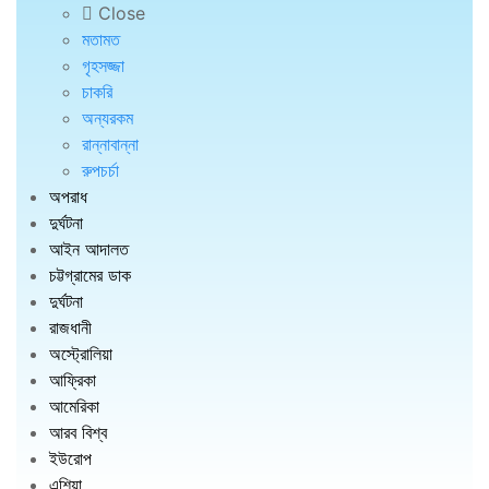
Close
মতামত
গৃহসজ্জা
চাকরি
অন্যরকম
রান্নাবান্না
রুপচর্চা
অপরাধ
দুর্ঘটনা
আইন আদালত
চট্টগ্রামের ডাক
দুর্ঘটনা
রাজধানী
অস্ট্রোলিয়া
আফ্রিকা
আমেরিকা
আরব বিশ্ব
ইউরোপ
এশিয়া