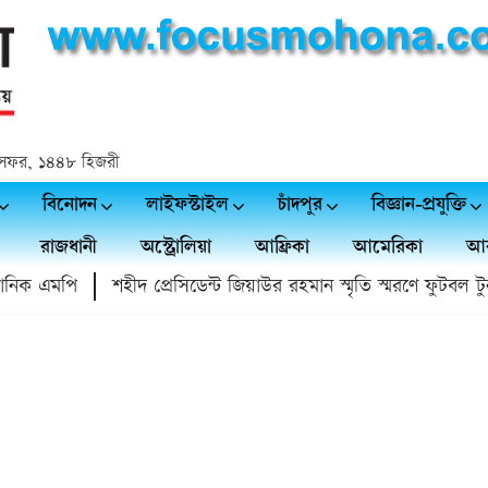
 ২৪ সফর, ১৪৪৮ হিজরী
বিনোদন
লাইফস্টাইল
চাঁদপুর
বিজ্ঞান-প্রযুক্তি
রাজধানী
অস্ট্রোলিয়া
আফ্রিকা
আমেরিকা
আর
িক এমপি
শহীদ প্রেসিডেন্ট জিয়াউর রহমান স্মৃতি স্মরণে ফুটবল টুর্নামেন