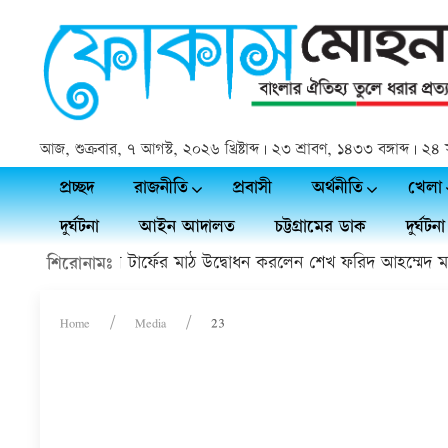
আজ, শুক্রবার, ৭ আগস্ট, ২০২৬ খ্রিষ্টাব্দ | ২৩ শ্রাবণ, ১৪৩৩ বঙ্গাব্দ |
প্রচ্ছদ
রাজনীতি
প্রবাসী
অর্থনীতি
খেলা
দুর্ঘটনা
আইন আদালত
চট্টগ্রামের ডাক
দুর্ঘটনা
চাঁদপুরে ফুটবল টার্ফের মাঠ উদ্বোধন করলেন শেখ ফরিদ আহম্মেদ মান
শিরোনামঃ
Home
Media
23