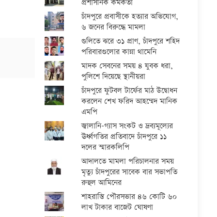
প্রশাসনিক কর্মকর্তা
চাঁদপুরে প্রবাসীকে হত্যার অভিযোগ,
৬ জনের বিরুদ্ধে মামলা
গুলিতে ঝরে ৩১ প্রাণ, চাঁদপুরে শহিদ
পরিবারগুলোর কান্না থামেনি
মাদক সেবনের সময় ৪ যুবক ধরা,
পুলিশে দিয়েছে স্থানীয়রা
চাঁদপুরে ফুটবল টার্ফের মাঠ উদ্বোধন
করলেন শেখ ফরিদ আহম্মেদ মানিক
এমপি
জ্বালানি-গ্যাস সংকট ও দ্রব্যমূল্যের
ঊর্ধ্বগতির প্রতিবাদে চাঁদপুরে ১১
দলের স্মারকলিপি
আদালতে মামলা পরিচালনার সময়
মৃত্যু চাঁদপুরের সাবেক বার সভাপতি
রুহুল আমিনের
শাহরাস্তি পৌরসভার ৪৬ কোটি ৬০
লাখ টাকার বাজেট ঘোষণা