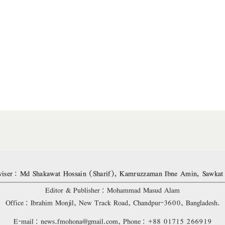
iser: Md Shakawat Hossain (Sharif), Kamruzzaman Ibne Amin, Sawkat
Editor & Publisher: Mohammad Masud Alam
Office: Ibrahim Monjil, New Track Road, Chandpur-3600, Bangladesh.
E-mail: news.fmohona@gmail.com, Phone: +88 01715 266919