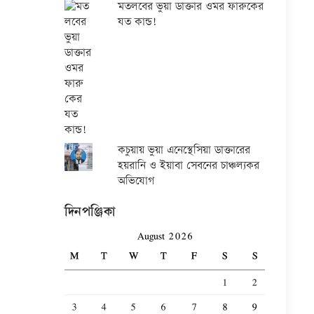
মতলবের ভুয়া ডাক্তার ওমর ফারুকের
যত কান্ড!
কচুয়ায় ভুয়া এনেস্থেসিয়া ডাক্তারের
হয়রানি ও ইয়াবা সেবনের চাঞ্চল্যকর
অভিযোগ
দিনপঞ্জিকা
August 2026
M
T
W
T
F
S
S
1
2
3
4
5
6
7
8
9