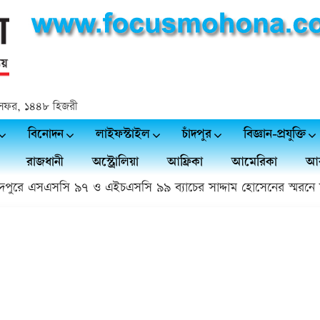
২৪ সফর, ১৪৪৮ হিজরী
বিনোদন
লাইফস্টাইল
চাঁদপুর
বিজ্ঞান-প্রযুক্তি
রাজধানী
অস্ট্রোলিয়া
আফ্রিকা
আমেরিকা
আর
ুরে এসএসসি ৯৭ ও এইচএসসি ৯৯ ব্যাচের সাদ্দাম হোসেনের স্মরনে সভ