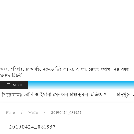
আজ, শনিবার, ৮ আগস্ট, ২০২৬ খ্রিষ্টাব্দ | ২৪ শ্রাবণ, ১৪৩৩ বঙ্গাব্দ | ২৪ সফর,
১৪৪৮ হিজরী
MENU
 ডাক্তারের হয়রানি ও ইয়াবা সেবনের চাঞ্চল্যকর অভিযোগ
চাঁদপুরে 
শিরোনামঃ
Home
Media
20190424_081957
20190424_081957