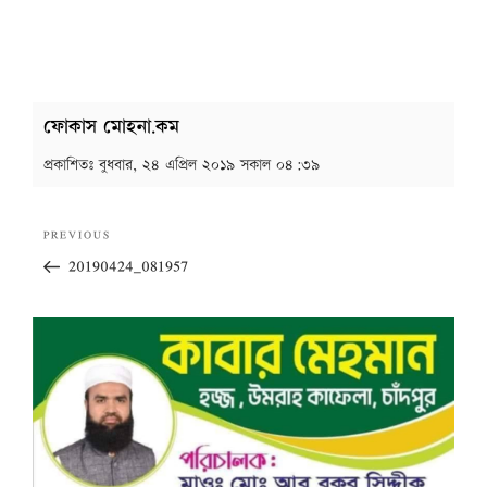
ফোকাস মোহনা.কম
প্রকাশিতঃ
বুধবার, ২৪ এপ্রিল ২০১৯ সকাল ০৪:৩৯
Post
Previous
PREVIOUS
navigation
Post
20190424_081957