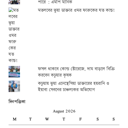
পারে : এমপি মানিক
মতলবের ভুয়া ডাক্তার ওমর ফারুকের যত কান্ড!
ফসল থাকবে কোল্ড স্টোরেজে, দাম বাড়লে বিক্রি
করবেন কচুয়ার কৃষক
কচুয়ায় ভুয়া এনেস্থেসিয়া ডাক্তারের হয়রানি ও
ইয়াবা সেবনের চাঞ্চল্যকর অভিযোগ
দিনপঞ্জিকা
August 2026
M
T
W
T
F
S
S