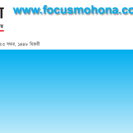
্দ | ২৩ সফর, ১৪৪৮ হিজরী