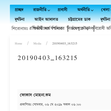
প্রচ্ছদ
রাজনীতি
প্রবাসী
অর্থনীতি
খেলা
দুর্ঘটনা
আইন আদালত
চট্টগ্রামের ডাক
দুর্ঘটনা
বি'র বৃত্তি প্রাপ্ত শিক্ষার্থীদের সম্মাননা
াই গণঅভ্যুত্থানের দ্বিতীয় বর্ষে শিবিরের ‘বিজয়ের দৌড়’
চাঁদপুরে মাদকবিরোধী অভিযান
শিরোনামঃ
Home
Media
20190403_163215
20190403_163215
ফোকাস মোহনা.কম
প্রকাশিতঃ
সোমবার, ০৬ মে ২০১৯ সকাল ০৬:০০