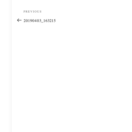
Post
Previous
PREVIOUS
navigation
Post
20190403_163215