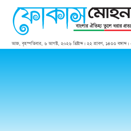
আজ, বৃহস্পতিবার, ৬ আগস্ট, ২০২৬ খ্রিষ্টাব্দ | ২২ শ্রাবণ, ১৪৩৩ বঙ্গাব