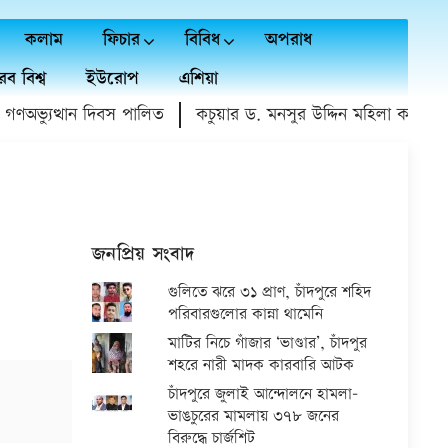
কলাম
ফিচার
বিবিধ
অপরাধ
ব বিশ্ব
ইউরোপ
এশিয়া
ভ্যুত্থান দিবস পালিত
কচুয়ার ড. মনসুর উদ্দিন মহিলা কলেজে গণঅ
জনপ্রিয় সংবাদ
গুলিতে ঝরে ৩১ প্রাণ, চাঁদপুরে শহিদ
পরিবারগুলোর কান্না থামেনি
মাটির নিচে গাঁজার ‘ভাণ্ডার’, চাঁদপুর
শহরে নারী মাদক কারবারি আটক
চাঁদপুরে জুলাই আন্দোলনে হামলা-
ভাঙচুরের মামলায় ৩৭৮ জনের
বিরুদ্ধে চার্জশিট