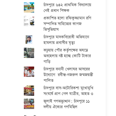
চাঁদপুরে ৬৪২ প্রাথমিক বিদ্যালয়ে
নেই প্রধান শিক্ষক
প্রকাশিত হলো রফিকুজ্জামান রণি
সম্পাদিত সাহিত্যের কাগজ
ভিসুভিয়াস
চাঁদপুরে মাদকবিরোধী অভিযানে
হামলায় প্রবাসীর মৃত্যু
কচুয়ায় পৌর কর্তৃপক্ষের অযত্নে
অবহেলায় নষ্ট হচ্ছে কোটি টাকার
গাড়ি
চাঁদপুরে বনানী খেলাঘর আসরের
উদ্যোগে রবীন্দ্র-নজরুল জন্মজয়ন্তী
পালিত
চাঁদপুরে বাস-অটোরিকশা মুখোমুখি
সংঘর্ষে প্রাণ গেল যাত্রীর, আহত ৩
জুলাই গণঅভ্যুত্থান: চাঁদপুরে ১১
দলীয় ঐক্যের গণমিছিল