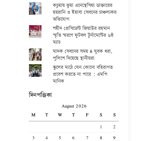
কচুয়ায় ভুয়া এনেস্থেসিয়া ডাক্তারের
হয়রানি ও ইয়াবা সেবনের চাঞ্চল্যকর
অভিযোগ
শহীদ প্রেসিডেন্ট জিয়াউর রহমান
স্মৃতি স্মরণে ফুটবল টুর্নামেন্টের ৬ষ্ঠ
ম্যাচ
মাদক সেবনের সময় ৪ যুবক ধরা,
পুলিশে দিয়েছে স্থানীয়রা
স্কুলের মাঠে যেন কোনো বহিরাগত
প্রবেশ করতে না পারে : এমপি
মানিক
দিনপঞ্জিকা
August 2026
M
T
W
T
F
S
S
1
2
3
4
5
6
7
8
9