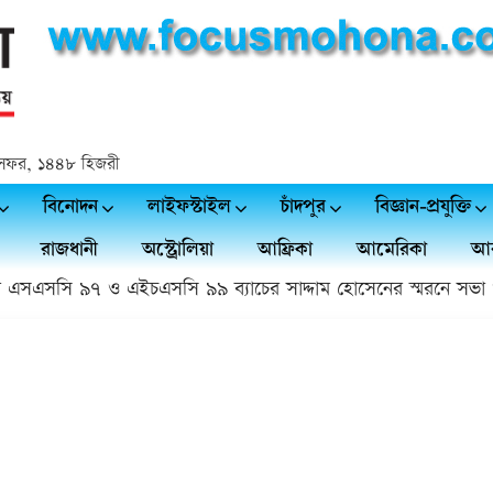
২৫ সফর, ১৪৪৮ হিজরী
বিনোদন
লাইফস্টাইল
চাঁদপুর
বিজ্ঞান-প্রযুক্তি
রাজধানী
অস্ট্রোলিয়া
আফ্রিকা
আমেরিকা
আর
এসএসসি ৯৭ ও এইচএসসি ৯৯ ব্যাচের সাদ্দাম হোসেনের স্মরনে সভা ও 