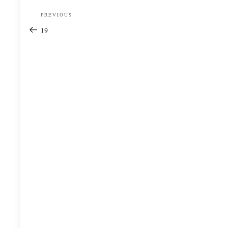
Post
Previous
PREVIOUS
navigation
Post
19