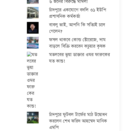
৬ জনের বিরুদ্ধে মামলা
চাঁদপুরে একযোগে বদলি ৩১ ইউপি
প্রশাসনিক কর্মকর্তা
বাবলু ভাই, আপনি কি সত্যিই চলে
গেলেন?
ফসল থাকবে কোল্ড স্টোরেজে, দাম
বাড়লে বিক্রি করবেন কচুয়ার কৃষক
মতলবের ভুয়া ডাক্তার ওমর ফারুকের
যত কান্ড!
চাঁদপুরে ফুটবল টার্ফের মাঠ উদ্বোধন
করলেন শেখ ফরিদ আহম্মেদ মানিক
এমপি