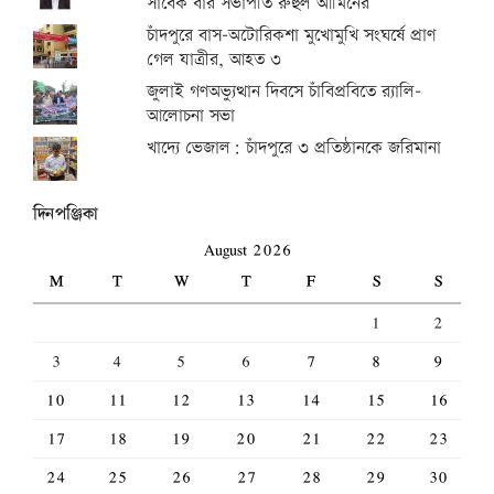
সাবেক বার সভাপতি রুহুল আমিনের
চাঁদপুরে বাস-অটোরিকশা মুখোমুখি সংঘর্ষে প্রাণ
গেল যাত্রীর, আহত ৩
জুলাই গণঅভ্যুত্থান দিবসে চাঁবিপ্রবিতে র‍্যালি-
আলোচনা সভা
খাদ্যে ভেজাল: চাঁদপুরে ৩ প্রতিষ্ঠানকে জরিমানা
দিনপঞ্জিকা
August 2026
M
T
W
T
F
S
S
1
2
3
4
5
6
7
8
9
10
11
12
13
14
15
16
17
18
19
20
21
22
23
24
25
26
27
28
29
30