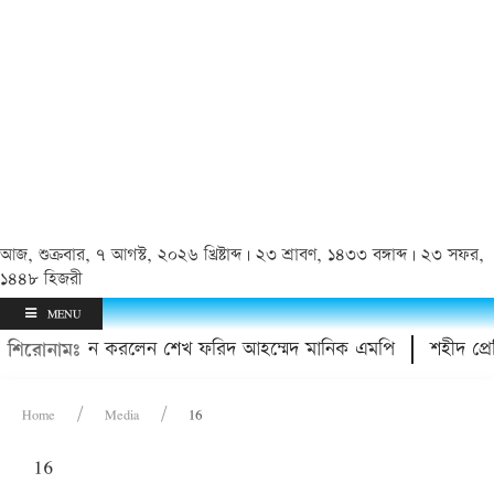
আজ, শুক্রবার, ৭ আগস্ট, ২০২৬ খ্রিষ্টাব্দ | ২৩ শ্রাবণ, ১৪৩৩ বঙ্গাব্দ | ২৩ সফর,
১৪৪৮ হিজরী
MENU
ের মাঠ উদ্বোধন করলেন শেখ ফরিদ আহম্মেদ মানিক এমপি
শহীদ প্রেসি
শিরোনামঃ
Home
Media
16
16