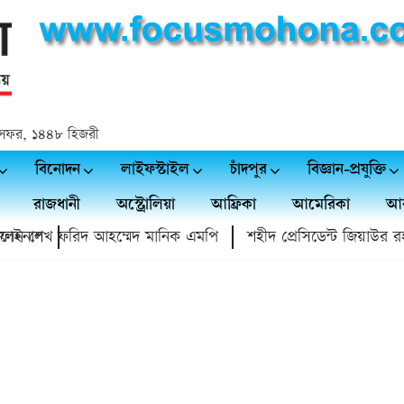
 ২৪ সফর, ১৪৪৮ হিজরী
বিনোদন
লাইফস্টাইল
চাঁদপুর
বিজ্ঞান-প্রযুক্তি
রাজধানী
অস্ট্রোলিয়া
আফ্রিকা
আমেরিকা
আর
ইনাল
লেন শেখ ফরিদ আহম্মেদ মানিক এমপি
শহীদ প্রেসিডেন্ট জিয়াউর রহমান স্