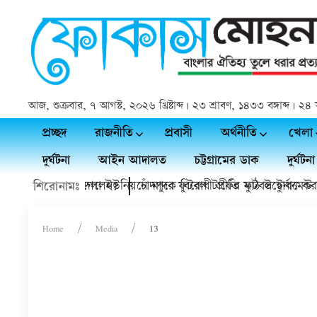
আজ, শুক্রবার, ৭ আগস্ট, ২০২৬ খ্রিষ্টাব্দ | ২৩ শ্রাবণ, ১৪৩৩ বঙ্গাব্দ |
প্রচ্ছদ
রাজনীতি
প্রবাসী
অর্থনীতি
খেলা
দুর্ঘটনা
আইন আদালত
চট্টগ্রামের ডাক
দুর্ঘটনা
ি সত্যিই চলে গেলেন?
কচুয়ায় কাদলা ইউনিয়নে মাদক বিরোধী প্রীতি ফুটবল টুর্নামেন্ট ফা
চাঁদপুরে ফুটবল টার্ফের মাঠ উদ্বোধন কর
শিরোনামঃ
Home
Media
13