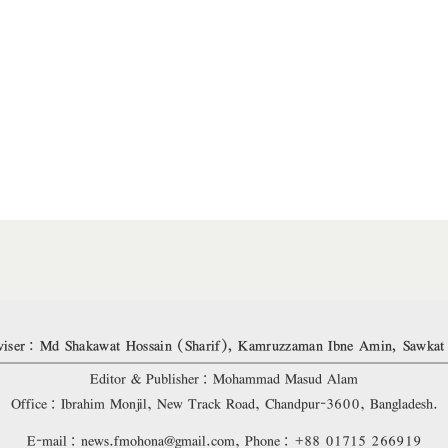
iser: Md Shakawat Hossain (Sharif), Kamruzzaman Ibne Amin, Sawkat
Editor & Publisher: Mohammad Masud Alam
Office: Ibrahim Monjil, New Track Road, Chandpur-3600, Bangladesh.
E-mail: news.fmohona@gmail.com, Phone: +88 01715 266919