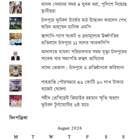
মাদক সেবনের সময় ৪ যুবক ধরা, পুলিশে দিয়েছে
স্থানীয়রা
চাঁদপুরে ফুটবল টার্ফের মাঠ উদ্বোধন করলেন শেখ
ফরিদ আহম্মেদ মানিক এমপি
জ্বালানি-গ্যাস সংকট ও দ্রব্যমূল্যের ঊর্ধ্বগতির
প্রতিবাদে চাঁদপুরে ১১ দলের স্মারকলিপি
আদালতে মামলা পরিচালনার সময় মৃত্যু চাঁদপুরের
সাবেক বার সভাপতি রুহুল আমিনের
খাদ্যে ভেজাল: চাঁদপুরে ৩ প্রতিষ্ঠানকে জরিমানা
শাহরাস্তি পৌরসভার ৪৬ কোটি ৬০ লাখ টাকার
বাজেট ঘোষণা
শহীদ প্রেসিডেন্ট জিয়াউর রহমান স্মৃতি স্মরণে
ফুটবল টুর্নামেন্টের ৬ষ্ঠ ম্যাচ
দিনপঞ্জিকা
August 2026
M
T
W
T
F
S
S