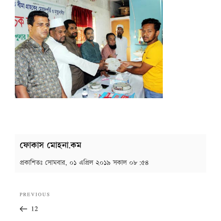
ফোকাস মোহনা.কম
প্রকাশিতঃ
সোমবার, ০১ এপ্রিল ২০১৯ সকাল ০৮:৫৪
Post
Previous
PREVIOUS
navigation
Post
12