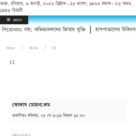
আজ, রবিবার, ৯ আগস্ট, ২০২৬ খ্রিষ্টাব্দ | ২৫ শ্রাবণ, ১৪৩৩ বঙ্গাব্দ | ২৬ সফর,
১৪৪৮ হিজরী
MENU
 কিশোর থানায়; অভিভাবকদের জিম্মায় মুক্তি
হাসপাতালের চিকিৎসা
শিরোনামঃ
Home
Media
12
12
ফোকাস মোহনা.কম
প্রকাশিতঃ
রবিবার, ০৫ মে ২০১৯ বিকাল ১৫:৫০
Post
Previous
PREVIOUS