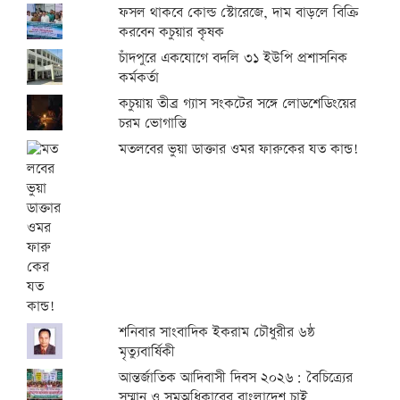
ফসল থাকবে কোল্ড স্টোরেজে, দাম বাড়লে বিক্রি
করবেন কচুয়ার কৃষক
চাঁদপুরে একযোগে বদলি ৩১ ইউপি প্রশাসনিক
কর্মকর্তা
কচুয়ায় তীব্র গ্যাস সংকটের সঙ্গে লোডশেডিংয়ের
চরম ভোগান্তি
মতলবের ভুয়া ডাক্তার ওমর ফারুকের যত কান্ড!
শনিবার সাংবাদিক ইকরাম চৌধুরীর ৬ষ্ঠ
মৃত্যুবার্ষিকী
আন্তর্জাতিক আদিবাসী দিবস ২০২৬: বৈচিত্র্যের
সম্মান ও সমঅধিকারের বাংলাদেশ চাই