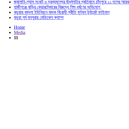
জ্বালানি-গ্যাস সংকট ও দ্রব্যমূল্যের ঊর্ধ্বগতির প্রতিবাদে চাঁদপুরে ১১ দলের স্মার
হাজীগঞ্জে বাড়ির কেয়ারটেকারের বিরুদ্ধে শিশু ধর্ষণের অভিযোগ
কচুয়ায় কাদলা ইউনিয়নে মাদক বিরোধী প্রীতি ফুটবল টুর্নামেন্ট ফাইনাল
কচুয়া পূর্ব মনপুরায় মেডিকেল ক্যাম্প
Home
Media
11