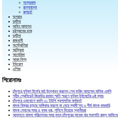
অন্যরকম
রান্নাবান্না
রুপচর্চা
অপরাধ
দুর্ঘটনা
আইন আদালত
চট্টগ্রামের ডাক
দুর্ঘটনা
রাজধানী
অস্ট্রোলিয়া
আফ্রিকা
আমেরিকা
আরব বিশ্ব
ইউরোপ
এশিয়া
শিরোনামঃ
চাঁদপুরে ফুটবল টার্ফের মাঠ উদ্বোধন করলেন শেখ ফরিদ আহম্মেদ মানিক এমপি
শহীদ প্রেসিডেন্ট জিয়াউর রহমান স্মৃতি স্মরণে ফুটবল টুর্নামেন্টের ৬ষ্ঠ ম্যাচ
চাঁদপুরে একযোগে বদলি ৩১ ইউপি প্রশাসনিক কর্মকর্তা
মাদক বিক্রয় ছাড়ার অঙ্গিকার করলো মা মেয়ে স্বামী’সহ ৩ শীর্ষ মাদক কারবারি
মাদক সেবনের সময় ৪ যুবক ধরা, পুলিশে দিয়েছে স্থানীয়রা
আদালতে মামলা পরিচালনার সময় মৃত্যু চাঁদপুরের সাবেক বার সভাপতি রুহুল আমিনে