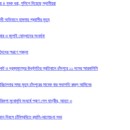
 ৪ যুবক ধরা, পুলিশে দিয়েছে স্থানীয়রা
োধী অভিযানে হামলায় প্রবাসীর মৃত্যু
িবার ও জুলাই যোদ্ধাদের সংবর্ধনা
ীদদের স্মরণে শ্রদ্ধা
কট ও দ্রব্যমূল্যের ঊর্ধ্বগতির প্রতিবাদে চাঁদপুরে ১১ দলের স্মারকলিপি
িচালনার সময় মৃত্যু চাঁদপুরের সাবেক বার সভাপতি রুহুল আমিনের
রিকশা মুখোমুখি সংঘর্ষে প্রাণ গেল যাত্রীর, আহত ৩
ান দিবসে চাঁবিপ্রবিতে র‍্যালি-আলোচনা সভা