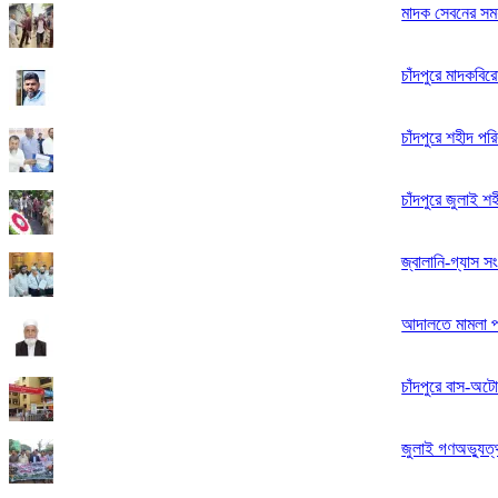
মাদক সেবনের সময়
চাঁদপুরে মাদকবির
চাঁদপুরে শহীদ পর
চাঁদপুরে জুলাই শহ
জ্বালানি-গ্যাস সং
আদালতে মামলা পর
চাঁদপুরে বাস-অটো
জুলাই গণঅভ্যুত্থ