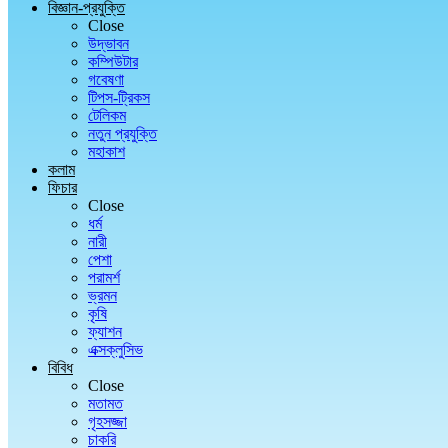
বিজ্ঞান-প্রযুক্তি
Close
উদ্ভাবন
কম্পিউটার
গবেষণা
টিপস-ট্রিকস
টেলিকম
নতুন প্রযুক্তি
মহাকাশ
কলাম
ফিচার
Close
ধর্ম
নারী
পেশা
পরামর্শ
ভ্রমন
কৃষি
ফ্যাশন
এক্সক্লুসিভ
বিবিধ
Close
মতামত
গৃহসজ্জা
চাকরি