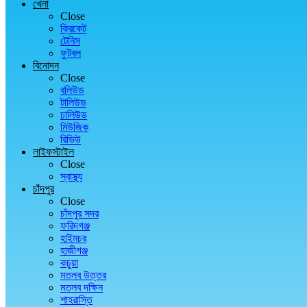
খেলা
Close
ক্রিকেট
টেনিস
ফুটবল
বিনোদন
Close
বলিউড
টালিউড
ঢালিউড
মিউজিক
রিভিউ
লাইফস্টাইল
Close
স্বাস্থ্য
চাঁদপুর
Close
চাঁদপুর সদর
ফরিদগঞ্জ
হাইমচর
হাজীগঞ্জ
কচুয়া
মতলব উত্তর
মতলব দক্ষিন
শাহরাস্তি