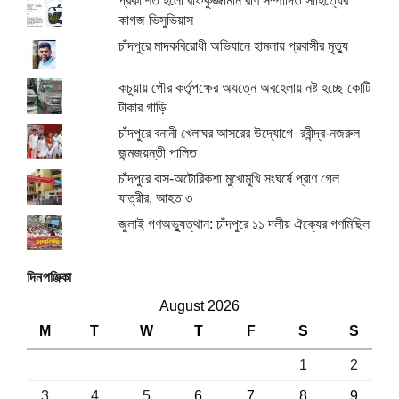
প্রকাশিত হলো রফিকুজ্জামান রণি সম্পাদিত সাহিত্যের
কাগজ ভিসুভিয়াস
চাঁদপুরে মাদকবিরোধী অভিযানে হামলায় প্রবাসীর মৃত্যু
কচুয়ায় পৌর কর্তৃপক্ষের অযত্নে অবহেলায় নষ্ট হচ্ছে কোটি
টাকার গাড়ি
চাঁদপুরে বনানী খেলাঘর আসরের উদ্যোগে রবীন্দ্র-নজরুল
জন্মজয়ন্তী পালিত
চাঁদপুরে বাস-অটোরিকশা মুখোমুখি সংঘর্ষে প্রাণ গেল
যাত্রীর, আহত ৩
জুলাই গণঅভ্যুত্থান: চাঁদপুরে ১১ দলীয় ঐক্যের গণমিছিল
দিনপঞ্জিকা
August 2026
M
T
W
T
F
S
S
1
2
3
4
5
6
7
8
9