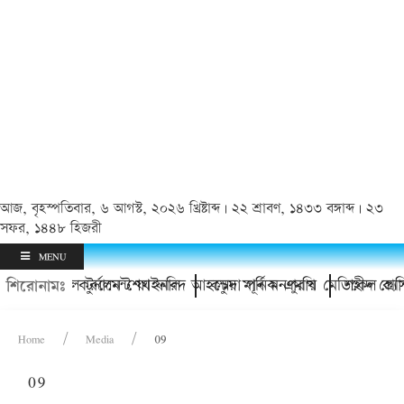
আজ, বৃহস্পতিবার, ৬ আগস্ট, ২০২৬ খ্রিষ্টাব্দ | ২২ শ্রাবণ, ১৪৩৩ বঙ্গাব্দ | ২৩
সফর, ১৪৪৮ হিজরী
MENU
রীতি ফুটবল টুর্নামেন্ট ফাইনাল
ের মাঠ উদ্বোধন করলেন শেখ ফরিদ আহম্মেদ মানিক এমপি
কচুয়া পূর্ব মনপুরায় মেডিকেল ক্যাম্
শহীদ প্রেসিড
শিরোনামঃ
Home
Media
09
09