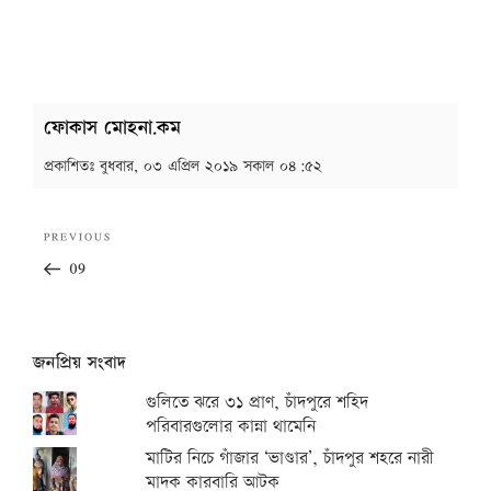
ফোকাস মোহনা.কম
প্রকাশিতঃ
বুধবার, ০৩ এপ্রিল ২০১৯ সকাল ০৪:৫২
Post
Previous
PREVIOUS
navigation
Post
09
জনপ্রিয় সংবাদ
গুলিতে ঝরে ৩১ প্রাণ, চাঁদপুরে শহিদ
পরিবারগুলোর কান্না থামেনি
মাটির নিচে গাঁজার ‘ভাণ্ডার’, চাঁদপুর শহরে নারী
মাদক কারবারি আটক