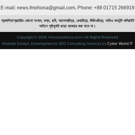
E-mail: news.fmohona@gmail.com, Phone: +88 01715 266919
প্রকাশিত/প্রচারিত কোনো সংবাদ, তথ্য, ছবি, আলোকচিত্র, রেখাচিত্র, ভিডিওচিত্র, অডিও কনটেন্ট কপিরাইট
আইনে পূর্বানুমতি ছাড়া ব্যবহার করা যাবে না।
Copyright © 2026 • focusmohona.com • All Rights Reserved
Website Design, Development & SEO Consulting Services by
Cyber World IT