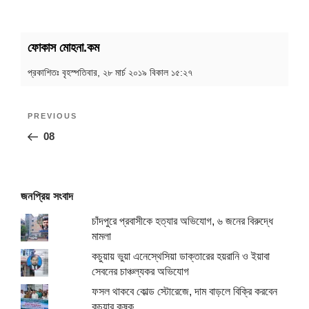
ফোকাস মোহনা.কম
প্রকাশিতঃ
বৃহস্পতিবার, ২৮ মার্চ ২০১৯ বিকাল ১৫:২৭
Post
Previous
PREVIOUS
navigation
Post
08
জনপ্রিয় সংবাদ
চাঁদপুরে প্রবাসীকে হত্যার অভিযোগ, ৬ জনের বিরুদ্ধে
মামলা
কচুয়ায় ভুয়া এনেস্থেসিয়া ডাক্তারের হয়রানি ও ইয়াবা
সেবনের চাঞ্চল্যকর অভিযোগ
ফসল থাকবে কোল্ড স্টোরেজে, দাম বাড়লে বিক্রি করবেন
কচুয়ার কৃষক