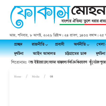
আজ, শনিবার, ৮ আগস্ট, ২০২৬ খ্রিষ্টাব্দ | ২৪ শ্রাবণ, ১৪৩৩ বঙ্গাব্দ | 
প্রচ্ছদ
রাজনীতি
প্রবাসী
অর্থনীতি
খেলা
দুর্ঘটনা
আইন আদালত
চট্টগ্রামের ডাক
দুর্ঘটনা
 ডাক্তারের হয়রানি ও ইয়াবা সেবনের চাঞ্চল্যকর অভিযোগ
ফসল থাকবে কোল্ড স্টোরেজে, দাম বাড়লে বিক্রি করবেন কচুয়ার কৃষক
চাঁদপুরে 
শিরোনামঃ
Home
Media
08