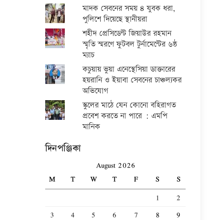
মাদক সেবনের সময় ৪ যুবক ধরা,
পুলিশে দিয়েছে স্থানীয়রা
শহীদ প্রেসিডেন্ট জিয়াউর রহমান
স্মৃতি স্মরণে ফুটবল টুর্নামেন্টের ৬ষ্ঠ
ম্যাচ
কচুয়ায় ভুয়া এনেস্থেসিয়া ডাক্তারের
হয়রানি ও ইয়াবা সেবনের চাঞ্চল্যকর
অভিযোগ
স্কুলের মাঠে যেন কোনো বহিরাগত
প্রবেশ করতে না পারে : এমপি
মানিক
দিনপঞ্জিকা
August 2026
M
T
W
T
F
S
S
1
2
3
4
5
6
7
8
9