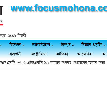
২৫ সফর, ১৪৪৮ হিজরী
বিনোদন
লাইফস্টাইল
চাঁদপুর
বিজ্ঞান-প্রযুক্তি
রাজধানী
অস্ট্রোলিয়া
আফ্রিকা
আমেরিকা
আর
এসএসসি ৯৭ ও এইচএসসি ৯৯ ব্যাচের সাদ্দাম হোসেনের স্মরনে সভা ও 