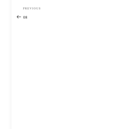
Post
Previous
PREVIOUS
navigation
Post
08