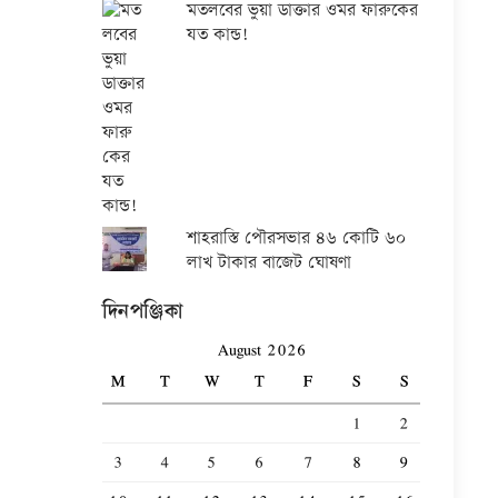
মতলবের ভুয়া ডাক্তার ওমর ফারুকের
যত কান্ড!
শাহরাস্তি পৌরসভার ৪৬ কোটি ৬০
লাখ টাকার বাজেট ঘোষণা
দিনপঞ্জিকা
August 2026
M
T
W
T
F
S
S
1
2
3
4
5
6
7
8
9