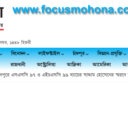
২৪ সফর, ১৪৪৮ হিজরী
বিনোদন
লাইফস্টাইল
চাঁদপুর
বিজ্ঞান-প্রযুক্তি
রাজধানী
অস্ট্রোলিয়া
আফ্রিকা
আমেরিকা
আর
ুরে এসএসসি ৯৭ ও এইচএসসি ৯৯ ব্যাচের সাদ্দাম হোসেনের স্মরনে সভ