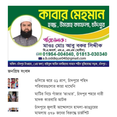
জনপ্রিয় সংবাদ
গুলিতে ঝরে ৩১ প্রাণ, চাঁদপুরে শহিদ
পরিবারগুলোর কান্না থামেনি
মাটির নিচে গাঁজার ‘ভাণ্ডার’, চাঁদপুর শহরে নারী
মাদক কারবারি আটক
চাঁদপুরে জুলাই আন্দোলনে হামলা-ভাঙচুরের
মামলায় ৩৭৮ জনের বিরুদ্ধে চার্জশিট