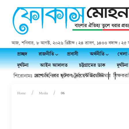
আজ, শনিবার, ৮ আগস্ট, ২০২৬ খ্রিষ্টাব্দ | ২৪ শ্রাবণ, ১৪৩৩ বঙ্গাব্দ | 
প্রচ্ছদ
রাজনীতি
প্রবাসী
অর্থনীতি
খেলা
দুর্ঘটনা
আইন আদালত
চট্টগ্রামের ডাক
দুর্ঘটনা
িয়া স্মৃতি স্মরণে মিনিবার ফুটবল টুর্নামেন্ট উদ্বোধন
াঁদপুরে সফল অস্ত্রোপচার, বের হলো ৬.৪৫ কেজির টিউমার
শিক্ষকরাই 
শিরোনামঃ
Home
Media
06