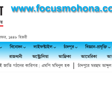
২৫ সফর, ১৪৪৮ হিজরী
বিনোদন
লাইফস্টাইল
চাঁদপুর
বিজ্ঞান-প্রযুক্তি
রাজধানী
অস্ট্রোলিয়া
আফ্রিকা
আমেরিকা
আর
জাতি গঠনের কারিগর: এমপি মমিনুল হক
চাঁদপুরে মরহুম আব্দুল মতি