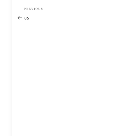
Post
Previous
PREVIOUS
navigation
Post
06