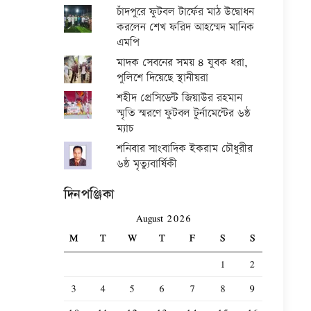
চাঁদপুরে ফুটবল টার্ফের মাঠ উদ্বোধন
করলেন শেখ ফরিদ আহম্মেদ মানিক
এমপি
মাদক সেবনের সময় ৪ যুবক ধরা,
পুলিশে দিয়েছে স্থানীয়রা
শহীদ প্রেসিডেন্ট জিয়াউর রহমান
স্মৃতি স্মরণে ফুটবল টুর্নামেন্টের ৬ষ্ঠ
ম্যাচ
শনিবার সাংবাদিক ইকরাম চৌধুরীর
৬ষ্ঠ মৃত্যুবার্ষিকী
দিনপঞ্জিকা
August 2026
M
T
W
T
F
S
S
1
2
3
4
5
6
7
8
9