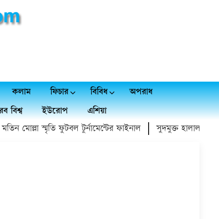
কলাম
ফিচার
বিবিধ
অপরাধ
ব বিশ্ব
ইউরোপ
এশিয়া
ন মোল্লা স্মৃতি ফুটবল টুর্নামেন্টের ফাইনাল
সুদমুক্ত হালাল আয়ের 