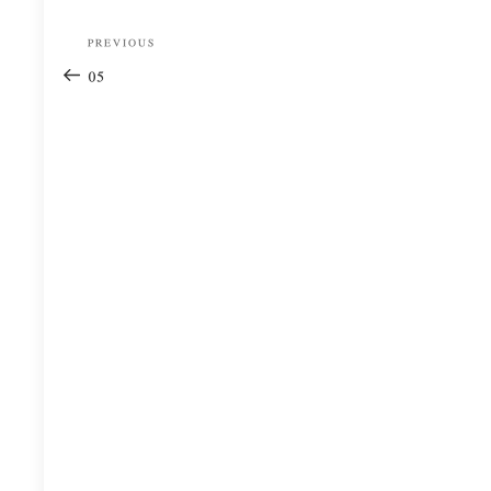
Post
Previous
PREVIOUS
navigation
Post
05