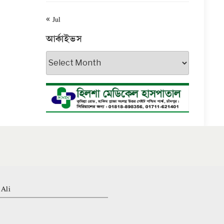
« Jul
আর্কাইভস
আর্কাইভস
 Ali