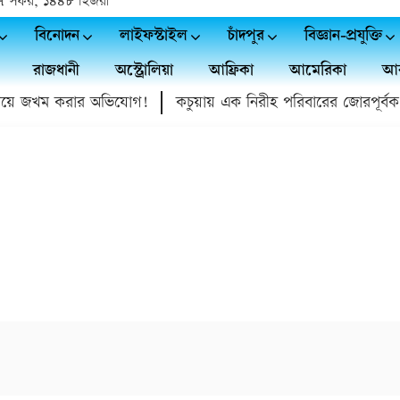
| ২৭ সফর, ১৪৪৮ হিজরী
বিনোদন
লাইফস্টাইল
চাঁদপুর
বিজ্ঞান-প্রযুক্তি
রাজধানী
অস্ট্রোলিয়া
আফ্রিকা
আমেরিকা
আর
ে জখম করার অভিযোগ!
কচুয়ায় এক নিরীহ পরিবারের জোরপূর্বক গ