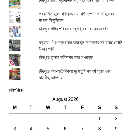
চাঁদপুরে ৬৪২ প্রাথমিক বিদ্যালয়ে নেই প্রধান শিক্ষক
প্রকাশিত হলো রফিকুজ্জামান রণি সম্পাদিত সাহিত্যের
কাগজ ভিসুভিয়াস
চাঁদপুরে শহীদ পরিবার ও জুলাই যোদ্ধাদের সংবর্ধনা
কচুয়ায় পৌর কর্তৃপক্ষের অযত্নে অবহেলায় নষ্ট হচ্ছে কোটি
টাকার গাড়ি
চাঁদপুরে জুলাই শহীদদের স্মরণে শ্রদ্ধা
চাঁদপুরে বাস-অটোরিকশা মুখোমুখি সংঘর্ষে প্রাণ গেল
যাত্রীর, আহত ৩
দিনপঞ্জিকা
August 2026
M
T
W
T
F
S
S
1
2
3
4
5
6
7
8
9