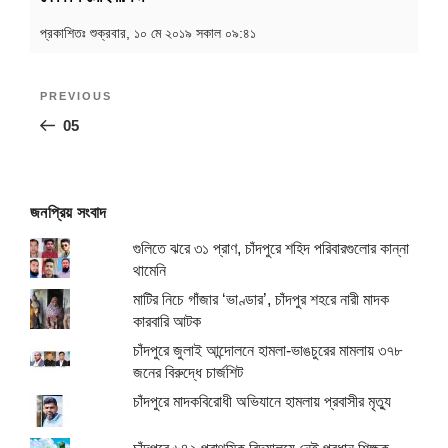
প্রকাশিতঃ
শুক্রবার, ১০ মে ২০১৯ সকাল ০৯:৪১
Post
Previous
PREVIOUS
navigation
Post
05
জনপ্রিয় সংবাদ
গুলিতে ঝরে ৩১ প্রাণ, চাঁদপুরে শহিদ পরিবারগুলোর কান্না
থামেনি
মাটির নিচে গাঁজার ‘ভাণ্ডার’, চাঁদপুর শহরে নারী মাদক
কারবারি আটক
চাঁদপুরে জুলাই আন্দোলনে হামলা-ভাঙচুরের মামলায় ৩৭৮
জনের বিরুদ্ধে চার্জশিট
চাঁদপুরে মাদকবিরোধী অভিযানে হামলায় প্রবাসীর মৃত্যু