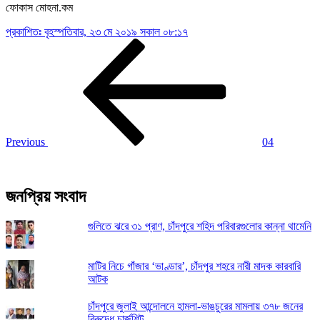
ফোকাস মোহনা.কম
প্রকাশিতঃ
বৃহস্পতিবার, ২৩ মে ২০১৯ সকাল ০৮:১৭
Post
Previous
Post
navigation
Previous
04
জনপ্রিয় সংবাদ
গুলিতে ঝরে ৩১ প্রাণ, চাঁদপুরে শহিদ পরিবারগুলোর কান্না থামেনি
মাটির নিচে গাঁজার ‘ভাণ্ডার’, চাঁদপুর শহরে নারী মাদক কারবারি
আটক
চাঁদপুরে জুলাই আন্দোলনে হামলা-ভাঙচুরের মামলায় ৩৭৮ জনের
বিরুদ্ধে চার্জশিট