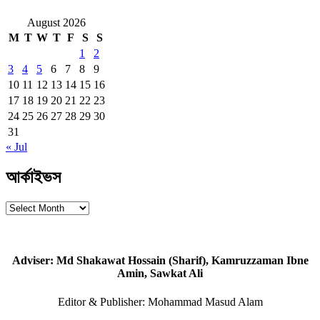
August 2026
M
T
W
T
F
S
S
1
2
3
4
5
6
7
8
9
10
11
12
13
14
15
16
17
18
19
20
21
22
23
24
25
26
27
28
29
30
31
« Jul
আর্কাইভস
আর্কাইভস
Adviser: Md Shakawat Hossain (Sharif), Kamruzzaman Ibne
Amin, Sawkat Ali
Editor & Publisher: Mohammad Masud Alam