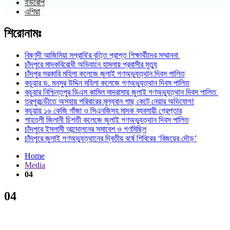
ইউরোপ
এশিয়া
শিরোনামঃ
বিষ্ণুদী আজিমিয়া সপ্রাবি'র বৃত্তি প্রাপ্ত শিক্ষার্থীদের সম্মাননা
চাঁদপুরে মাদকবিরোধী অভিযানে হামলায় প্রবাসীর মৃত্যু
চাঁদপুর সরকারি মহিলা কলেজে জুলাই গণঅভ্যুত্থান দিবস পালিত
কচুয়ার ড. মনসুর উদ্দিন মহিলা কলেজে গণঅভ্যুত্থান দিবস পালিত
কচুয়ার নিশ্চিন্তপুর ডিএস কামিল মাদরাসায় জুলাই গণঅভ্যুত্থান দিবস পালিত
তরপুরচন্ডীতে অসহায় পরিবারের মূল্যবান গাছ কেটে নেয়ার অভিযোগ!
কচুয়ায় ১৬ কেজি গাঁজা ও সিএনজিসহ মাদক ব্যবসায়ী গ্রেপ্তার
শাহতলী জিলানী চিশতী কলেজে জুলাই গণঅভ্যুত্থান দিবস পালিত
চাঁদপুরে ইসলামী আন্দোলনের সমাবেশ ও গণমিছিল
চাঁদপুরে জুলাই গণঅভ্যুত্থানের দ্বিতীয় বর্ষে শিবিরের ‘বিজয়ের দৌড়’
Home
Media
04
04