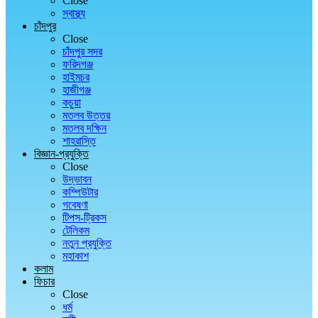
Close
স্বাস্থ্য
চাঁদপুর
Close
চাঁদপুর সদর
ফরিদগঞ্জ
হাইমচর
হাজীগঞ্জ
কচুয়া
মতলব উত্তর
মতলব দক্ষিন
শাহরাস্তি
বিজ্ঞান-প্রযুক্তি
Close
উদ্ভাবন
কম্পিউটার
গবেষণা
টিপস-ট্রিকস
টেলিকম
নতুন প্রযুক্তি
মহাকাশ
কলাম
ফিচার
Close
ধর্ম