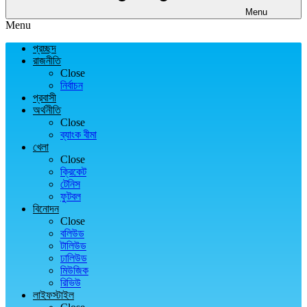
Menu
Menu
প্রচ্ছদ
রাজনীতি
Close
নির্বাচন
প্রবাসী
অর্থনীতি
Close
ব্যাংক বীমা
খেলা
Close
ক্রিকেট
টেনিস
ফুটবল
বিনোদন
Close
বলিউড
টালিউড
ঢালিউড
মিউজিক
রিভিউ
লাইফস্টাইল