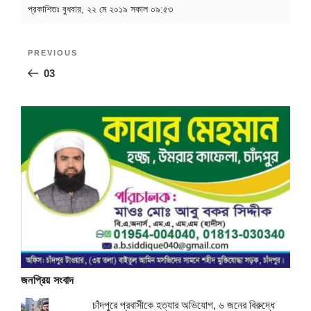
প্রকাশিতঃ
বুধবার, ২২ মে ২০১৯ সকাল ০৯:৫৩
Post
Previous
PREVIOUS
navigation
Post
03
জনপ্রিয় সংবাদ
চাঁদপুরে প্রবাসীকে হত্যার অভিযোগ, ৬ জনের বিরুদ্ধে