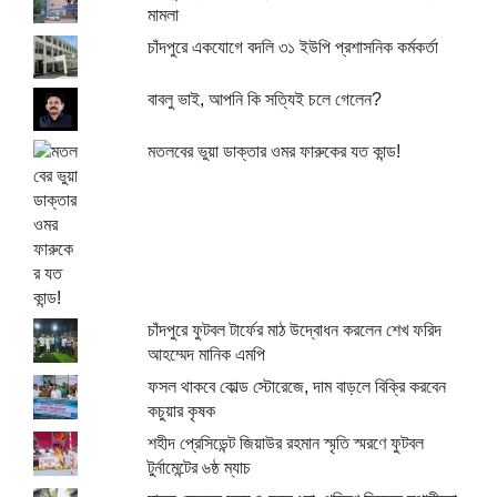
মামলা
চাঁদপুরে একযোগে বদলি ৩১ ইউপি প্রশাসনিক কর্মকর্তা
বাবলু ভাই, আপনি কি সত্যিই চলে গেলেন?
মতলবের ভুয়া ডাক্তার ওমর ফারুকের যত কান্ড!
চাঁদপুরে ফুটবল টার্ফের মাঠ উদ্বোধন করলেন শেখ ফরিদ
আহম্মেদ মানিক এমপি
ফসল থাকবে কোল্ড স্টোরেজে, দাম বাড়লে বিক্রি করবেন
কচুয়ার কৃষক
শহীদ প্রেসিডেন্ট জিয়াউর রহমান স্মৃতি স্মরণে ফুটবল
টুর্নামেন্টের ৬ষ্ঠ ম্যাচ