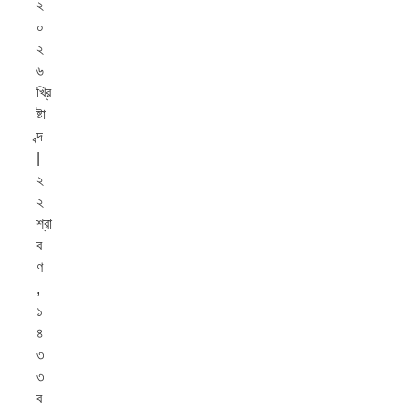
২
০
২
৬
খ্রি
ষ্টা
ব্দ
|
২
২
শ্রা
ব
ণ
,
১
৪
৩
৩
ব