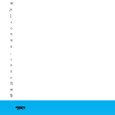
ঙ্গা
ব্দ
|
২
৩
স
ফ
র
,
১
৪
৪
৮
হি
জ
রী
প্রচ্ছদ