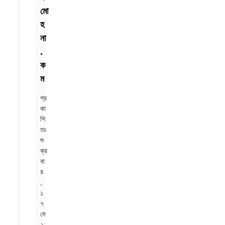
মো
হ
না
.
ক
ম
প্র
কা
শি
তঃ
শু
ক্র
বা
র
,
১
৭
মে
২