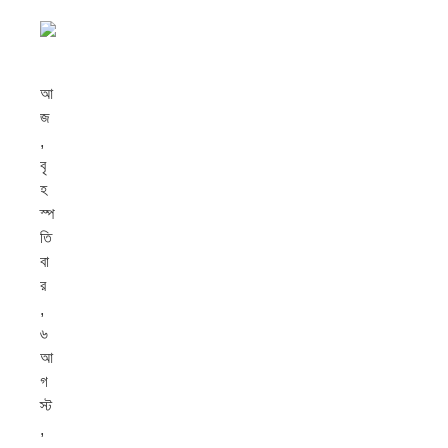
আ
জ
,
বৃ
হ
স্প
তি
বা
র
,
৬
আ
গ
স্ট
,