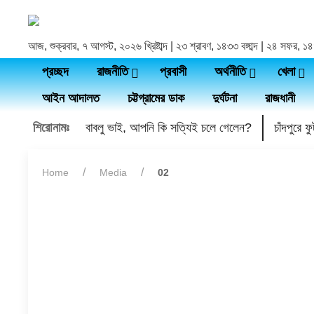
আজ, শুক্রবার, ৭ আগস্ট, ২০২৬ খ্রিষ্টাব্দ | ২৩ শ্রাবণ, ১৪৩৩ বঙ্গাব্দ | ২৪ সফর, 
প্রচ্ছদ
রাজনীতি
প্রবাসী
অর্থনীতি
খেলা
আইন আদালত
চট্টগ্রামের ডাক
দুর্ঘটনা
রাজধানী
শিরোনামঃ
বাবলু ভাই, আপনি কি সত্যিই চলে গেলেন?
চাঁদপুরে 
Home
Media
02