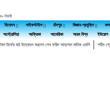
১৪৪৮ হিজরী
বিনোদন
লাইফস্টাইল
চাঁদপুর
বিজ্ঞান-প্রযুক্তি
কল
অস্ট্রোলিয়া
আফ্রিকা
আমেরিকা
আরব বিশ্ব
ইউরোপ
ফুটবল টার্ফের মাঠ উদ্বোধন করলেন শেখ ফরিদ আহম্মেদ মানিক এমপি
শহীদ প্রে