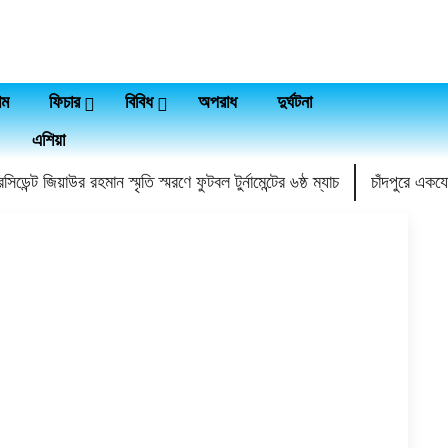
াম
ফিচার
বিবিধ
অপরাধ
দুর্ঘটনা
এশিয়া
সিডেন্ট জিয়াউর রহমান স্মৃতি স্মরণে ফুটবল টুর্নামেন্টের ৬ষ্ঠ ম্যাচ
চাঁদপুরে একয