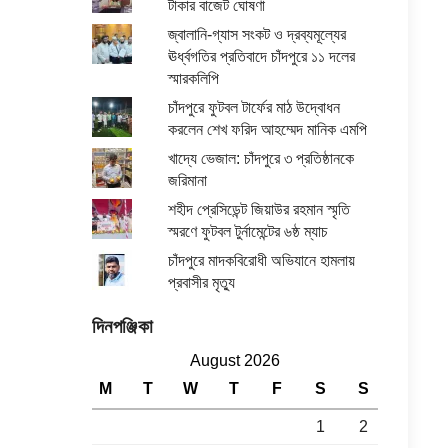
টাকার বাজেট ঘোষণা
জ্বালানি-গ্যাস সংকট ও দ্রব্যমূল্যের
ঊর্ধ্বগতির প্রতিবাদে চাঁদপুরে ১১ দলের
স্মারকলিপি
চাঁদপুরে ফুটবল টার্ফের মাঠ উদ্বোধন
করলেন শেখ ফরিদ আহম্মেদ মানিক এমপি
খাদ্যে ভেজাল: চাঁদপুরে ৩ প্রতিষ্ঠানকে
জরিমানা
শহীদ প্রেসিডেন্ট জিয়াউর রহমান স্মৃতি
স্মরণে ফুটবল টুর্নামেন্টের ৬ষ্ঠ ম্যাচ
চাঁদপুরে মাদকবিরোধী অভিযানে হামলায়
প্রবাসীর মৃত্যু
দিনপঞ্জিকা
August 2026
M
T
W
T
F
S
S
1
2