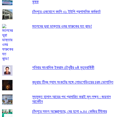
কৃষক
চাঁদপুরে একযোগে বদলি ৩১ ইউপি প্রশাসনিক কর্মকর্তা
মতলবের ভুয়া ডাক্তার ওমর ফারুকের যত কান্ড!
শনিবার সাংবাদিক ইকরাম চৌধুরীর ৬ষ্ঠ মৃত্যুবার্ষিকী
কচুয়ায় তীব্র গ্যাস সংকটের সঙ্গে লোডশেডিংয়ের চরম ভোগান্তি
সুদমুক্ত হালাল আয়ের পথ প্রসারিত করাই মূল লক্ষ্য : জয়নাল
আবেদীন
চাঁদপুরে সফল অস্ত্রোপচার, বের হলো ৬.৪৫ কেজির টিউমার