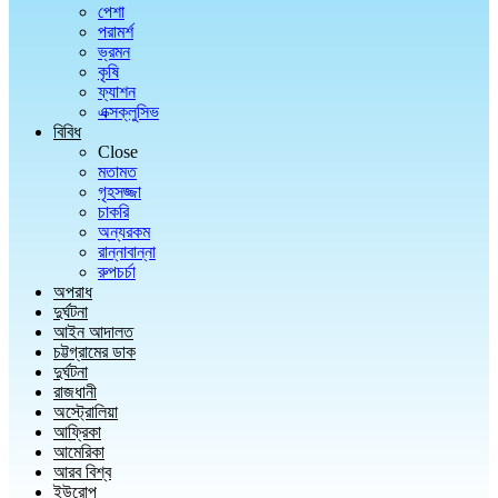
পেশা
পরামর্শ
ভ্রমন
কৃষি
ফ্যাশন
এক্সক্লুসিভ
বিবিধ
Close
মতামত
গৃহসজ্জা
চাকরি
অন্যরকম
রান্নাবান্না
রুপচর্চা
অপরাধ
দুর্ঘটনা
আইন আদালত
চট্টগ্রামের ডাক
দুর্ঘটনা
রাজধানী
অস্ট্রোলিয়া
আফ্রিকা
আমেরিকা
আরব বিশ্ব
ইউরোপ