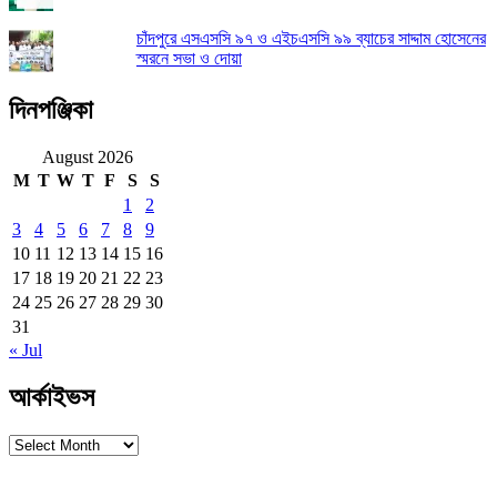
চাঁদপুরে এসএসসি ৯৭ ও এইচএসসি ৯৯ ব্যাচের সাদ্দাম হোসেনের
স্মরনে সভা ও দোয়া
দিনপঞ্জিকা
August 2026
M
T
W
T
F
S
S
1
2
3
4
5
6
7
8
9
10
11
12
13
14
15
16
17
18
19
20
21
22
23
24
25
26
27
28
29
30
31
« Jul
আর্কাইভস
আর্কাইভস