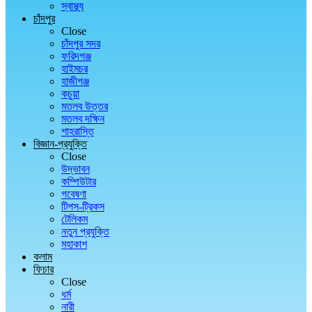
স্বাস্থ্য
চাঁদপুর
Close
চাঁদপুর সদর
ফরিদগঞ্জ
হাইমচর
হাজীগঞ্জ
কচুয়া
মতলব উত্তর
মতলব দক্ষিন
শাহরাস্তি
বিজ্ঞান-প্রযুক্তি
Close
উদ্ভাবন
কম্পিউটার
গবেষণা
টিপস-ট্রিকস
টেলিকম
নতুন প্রযুক্তি
মহাকাশ
কলাম
ফিচার
Close
ধর্ম
নারী