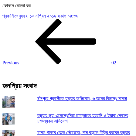
ফোকাস মোহনা.কম
প্রকাশিতঃ
বুধবার, ১০ এপ্রিল ২০১৯ সকাল ০৪:৩৯
Post
Previous
Post
navigation
Previous
02
জনপ্রিয় সংবাদ
চাঁদপুরে প্রবাসীকে হত্যার অভিযোগ, ৬ জনের বিরুদ্ধে মামলা
কচুয়ায় ভুয়া এনেস্থেসিয়া ডাক্তারের হয়রানি ও ইয়াবা সেবনের
চাঞ্চল্যকর অভিযোগ
ফসল থাকবে কোল্ড স্টোরেজে, দাম বাড়লে বিক্রি করবেন কচুয়ার