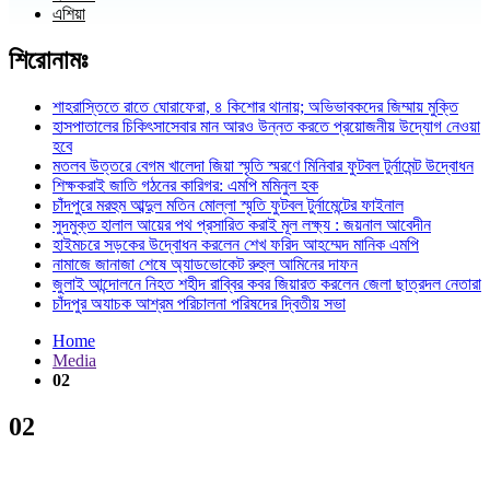
এশিয়া
শিরোনামঃ
শাহরাস্তিতে রাতে ঘোরাফেরা, ৪ কিশোর থানায়; অভিভাবকদের জিম্মায় মুক্তি
হাসপাতালের চিকিৎসাসেবার মান আরও উন্নত করতে প্রয়োজনীয় উদ্যোগ নেওয়া
হবে
মতলব উত্তরে বেগম খালেদা জিয়া স্মৃতি স্মরণে মিনিবার ফুটবল টুর্নামেন্ট উদ্বোধন
শিক্ষকরাই জাতি গঠনের কারিগর: এমপি মমিনুল হক
চাঁদপুরে মরহুম আব্দুল মতিন মোল্লা স্মৃতি ফুটবল টুর্নামেন্টের ফাইনাল
সুদমুক্ত হালাল আয়ের পথ প্রসারিত করাই মূল লক্ষ্য : জয়নাল আবেদীন
হাইমচরে সড়কের উদ্বোধন করলেন শেখ ফরিদ আহম্মেদ মানিক এমপি
নামাজে জানাজা শেষে অ্যাডভোকেট রুহুল আমিনের দাফন
জুলাই আন্দোলনে নিহত শহীদ রাব্বির কবর জিয়ারত করলেন জেলা ছাত্রদল নেতারা
চাঁদপুর অযাচক আশ্রম পরিচালনা পরিষদের দ্বিতীয় সভা
Home
Media
02
02