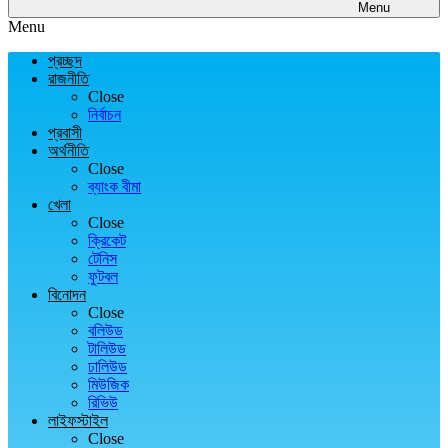
Menu
Menu
প্রচ্ছদ
রাজনীতি
Close
নির্বাচন
প্রবাসী
অর্থনীতি
Close
ব্যাংক বীমা
খেলা
Close
ক্রিকেট
টেনিস
ফুটবল
বিনোদন
Close
বলিউড
টালিউড
ঢালিউড
মিউজিক
রিভিউ
লাইফস্টাইল
Close