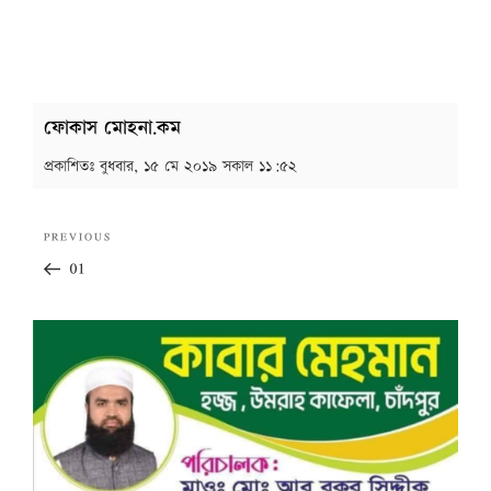
ফোকাস মোহনা.কম
প্রকাশিতঃ
বুধবার, ১৫ মে ২০১৯ সকাল ১১:৫২
Post
Previous
PREVIOUS
navigation
Post
01