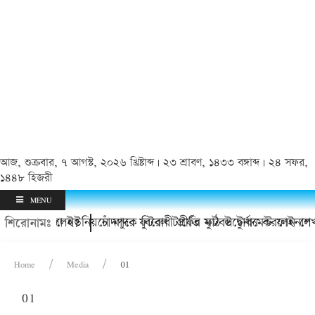
আজ, শুক্রবার, ৭ আগস্ট, ২০২৬ খ্রিষ্টাব্দ | ২৩ শ্রাবণ, ১৪৩৩ বঙ্গাব্দ | ২৪ সফর,
১৪৪৮ হিজরী
MENU
যিই চলে গেলেন?
ুয়ায় কাদলা ইউনিয়নে মাদক বিরোধী প্রীতি ফুটবল টুর্নামেন্ট ফাইনাল
চাঁদপুরে ফুটবল টার্ফের মাঠ উদ্বোধন করলেন শে
শিরোনামঃ
Home
Media
01
01