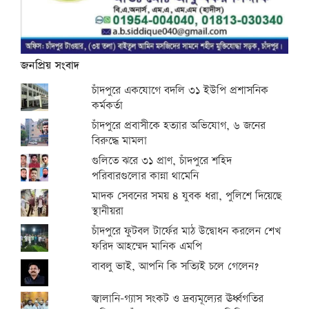
জনপ্রিয় সংবাদ
চাঁদপুরে একযোগে বদলি ৩১ ইউপি প্রশাসনিক
কর্মকর্তা
চাঁদপুরে প্রবাসীকে হত্যার অভিযোগ, ৬ জনের
বিরুদ্ধে মামলা
গুলিতে ঝরে ৩১ প্রাণ, চাঁদপুরে শহিদ
পরিবারগুলোর কান্না থামেনি
মাদক সেবনের সময় ৪ যুবক ধরা, পুলিশে দিয়েছে
স্থানীয়রা
চাঁদপুরে ফুটবল টার্ফের মাঠ উদ্বোধন করলেন শেখ
ফরিদ আহম্মেদ মানিক এমপি
বাবলু ভাই, আপনি কি সত্যিই চলে গেলেন?
জ্বালানি-গ্যাস সংকট ও দ্রব্যমূল্যের ঊর্ধ্বগতির