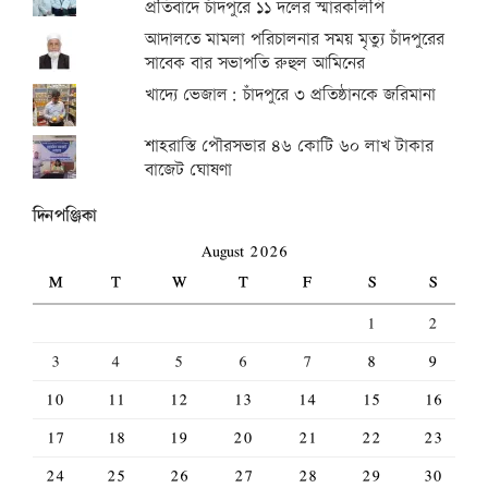
প্রতিবাদে চাঁদপুরে ১১ দলের স্মারকলিপি
আদালতে মামলা পরিচালনার সময় মৃত্যু চাঁদপুরের
সাবেক বার সভাপতি রুহুল আমিনের
খাদ্যে ভেজাল: চাঁদপুরে ৩ প্রতিষ্ঠানকে জরিমানা
শাহরাস্তি পৌরসভার ৪৬ কোটি ৬০ লাখ টাকার
বাজেট ঘোষণা
দিনপঞ্জিকা
August 2026
M
T
W
T
F
S
S
1
2
3
4
5
6
7
8
9
10
11
12
13
14
15
16
17
18
19
20
21
22
23
24
25
26
27
28
29
30