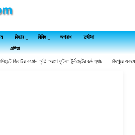
াম
ফিচার
বিবিধ
অপরাধ
দুর্ঘটনা
এশিয়া
সিডেন্ট জিয়াউর রহমান স্মৃতি স্মরণে ফুটবল টুর্নামেন্টের ৬ষ্ঠ ম্যাচ
চাঁদপুরে একয