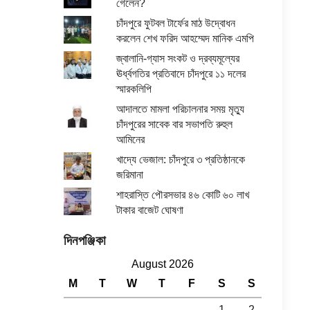
গেলেন?
চাঁদপুরে ফুটবল টার্ফের মাঠ উদ্বোধন
করলেন শেখ ফরিদ আহম্মেদ মানিক এমপি
জ্বালানি-গ্যাস সংকট ও দ্রব্যমূল্যের
ঊর্ধ্বগতির প্রতিবাদে চাঁদপুরে ১১ দলের
স্মারকলিপি
আদালতে মামলা পরিচালনার সময় মৃত্যু
চাঁদপুরের সাবেক বার সভাপতি রুহুল
আমিনের
খাদ্যে ভেজাল: চাঁদপুরে ৩ প্রতিষ্ঠানকে
জরিমানা
শাহরাস্তি পৌরসভার ৪৬ কোটি ৬০ লাখ
টাকার বাজেট ঘোষণা
দিনপঞ্জিকা
August 2026
M
T
W
T
F
S
S
1
2