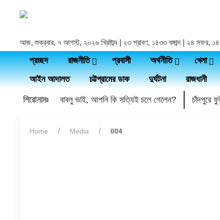
আজ, শুক্রবার, ৭ আগস্ট, ২০২৬ খ্রিষ্টাব্দ | ২৩ শ্রাবণ, ১৪৩৩ বঙ্গাব্দ | ২৪ সফর, 
প্রচ্ছদ
রাজনীতি
প্রবাসী
অর্থনীতি
খেলা
আইন আদালত
চট্টগ্রামের ডাক
দুর্ঘটনা
রাজধানী
শিরোনামঃ
বাবলু ভাই, আপনি কি সত্যিই চলে গেলেন?
চাঁদপুরে 
Home
Media
004