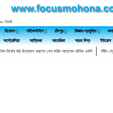
১৪৪৮ হিজরী
বিনোদন
লাইফস্টাইল
চাঁদপুর
বিজ্ঞান-প্রযুক্তি
কল
অস্ট্রোলিয়া
আফ্রিকা
আমেরিকা
আরব বিশ্ব
ইউরোপ
ফুটবল টার্ফের মাঠ উদ্বোধন করলেন শেখ ফরিদ আহম্মেদ মানিক এমপি
শহীদ প্রে