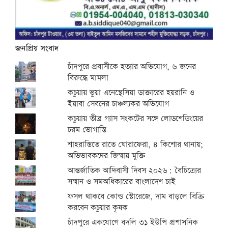
জনপ্রিয় সংবাদ
চাঁদপুরে প্রবাসীকে হত্যার অভিযোগ, ৬ জনের
বিরুদ্ধে মামলা
কচুয়ায় ভুয়া এনেস্থেসিয়া ডাক্তারের হয়রানি ও
ইয়াবা সেবনের চাঞ্চল্যকর অভিযোগ
কচুয়ায় তীব্র গ্যাস সংকটের সঙ্গে লোডশেডিংয়ের
চরম ভোগান্তি
শাহরাস্তিতে রাতে ঘোরাফেরা, ৪ কিশোর থানায়;
অভিভাবকদের জিম্মায় মুক্তি
আন্তর্জাতিক আদিবাসী দিবস ২০২৬: বৈচিত্র্যের
সম্মান ও সমঅধিকারের বাংলাদেশ চাই
ফসল থাকবে কোল্ড স্টোরেজে, দাম বাড়লে বিক্রি
করবেন কচুয়ার কৃষক
চাঁদপুরে একযোগে বদলি ৩১ ইউপি প্রশাসনিক