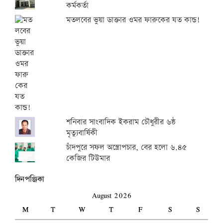
কর্মকর্তা
মতলবের ভুয়া ডাক্তার ওমর ফারুকের যত কান্ড!
শনিবার সাংবাদিক ইকরাম চৌধুরীর ৬ষ্ঠ
মৃত্যুবার্ষিকী
চাঁদপুরে সফল অস্ত্রোপচার, বের হলো ৬.৪৫
কেজির টিউমার
দিনপঞ্জিকা
August 2026
M
T
W
T
F
S
S