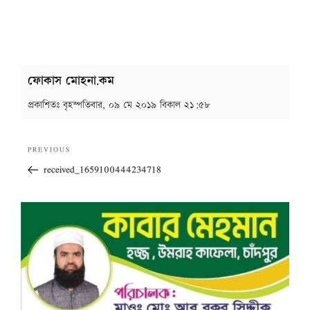
ফোকাস মোহনা.কম
প্রকাশিতঃ
বৃহস্পতিবার, ০৯ মে ২০১৯ বিকাল ২১:৫৮
Post
Previous
PREVIOUS
navigation
Post
received_1659100444234718