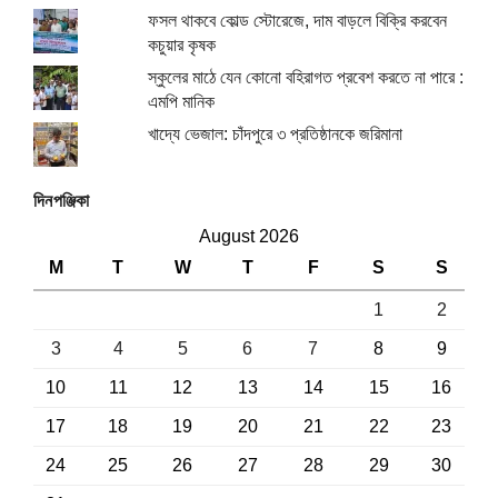
ফসল থাকবে কোল্ড স্টোরেজে, দাম বাড়লে বিক্রি করবেন
কচুয়ার কৃষক
স্কুলের মাঠে যেন কোনো বহিরাগত প্রবেশ করতে না পারে :
এমপি মানিক
খাদ্যে ভেজাল: চাঁদপুরে ৩ প্রতিষ্ঠানকে জরিমানা
দিনপঞ্জিকা
August 2026
M
T
W
T
F
S
S
1
2
3
4
5
6
7
8
9
10
11
12
13
14
15
16
17
18
19
20
21
22
23
24
25
26
27
28
29
30