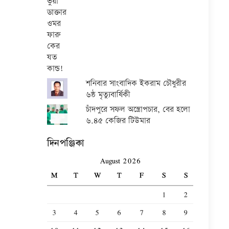
শনিবার সাংবাদিক ইকরাম চৌধুরীর
৬ষ্ঠ মৃত্যুবার্ষিকী
চাঁদপুরে সফল অস্ত্রোপচার, বের হলো
৬.৪৫ কেজির টিউমার
দিনপঞ্জিকা
August 2026
M
T
W
T
F
S
S
1
2
3
4
5
6
7
8
9