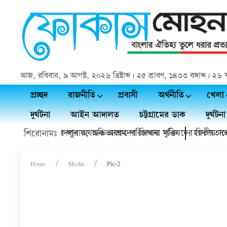
আজ, রবিবার, ৯ আগস্ট, ২০২৬ খ্রিষ্টাব্দ | ২৫ শ্রাবণ, ১৪৩৩ বঙ্গাব্দ | 
প্রচ্ছদ
রাজনীতি
প্রবাসী
অর্থনীতি
খেলা
দুর্ঘটনা
আইন আদালত
চট্টগ্রামের ডাক
দুর্ঘটনা
ল নেতারা
ফেরা, ৪ কিশোর থানায়; অভিভাবকদের জিম্মায় মুক্তি
চাঁদপুর অযাচক আশ্রম পরিচালনা পরিষদের দ্বিতীয় সভা
হাসপাতালের 
শিরোনামঃ
Home
Media
Pic-2