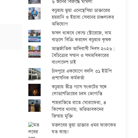
৬ জনের বিরুদ্ধে মামলা
কচুয়ায় ভুয়া এনেস্থেসিয়া ডাক্তারের
হয়রানি ও ইয়াবা সেবনের চাঞ্চল্যকর
অভিযোগ
ফসল থাকবে কোল্ড স্টোরেজে, দাম
বাড়লে বিক্রি করবেন কচুয়ার কৃষক
আন্তর্জাতিক আদিবাসী দিবস ২০২৬:
বৈচিত্র্যের সম্মান ও সমঅধিকারের
বাংলাদেশ চাই
চাঁদপুরে একযোগে বদলি ৩১ ইউপি
প্রশাসনিক কর্মকর্তা
কচুয়ায় তীব্র গ্যাস সংকটের সঙ্গে
লোডশেডিংয়ের চরম ভোগান্তি
শাহরাস্তিতে রাতে ঘোরাফেরা, ৪
কিশোর থানায়; অভিভাবকদের
জিম্মায় মুক্তি
মতলবের ভুয়া ডাক্তার ওমর ফারুকের
যত কান্ড!