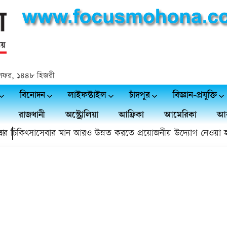
২৬ সফর, ১৪৪৮ হিজরী
বিনোদন
লাইফস্টাইল
চাঁদপুর
বিজ্ঞান-প্রযুক্তি
রাজধানী
অস্ট্রোলিয়া
আফ্রিকা
আমেরিকা
আর
চিকিৎসাসেবার মান আরও উন্নত করতে প্রয়োজনীয় উদ্যোগ নেওয়া হবে