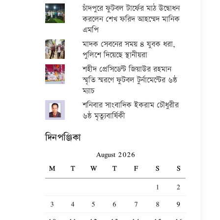
চাঁদপুরে ফুটবল টার্ফের মাঠ উদ্বোধন
করলেন শেখ ফরিদ আহম্মেদ মানিক
এমপি
মাদক সেবনের সময় ৪ যুবক ধরা,
পুলিশে দিয়েছে স্থানীয়রা
শহীদ প্রেসিডেন্ট জিয়াউর রহমান
স্মৃতি স্মরণে ফুটবল টুর্নামেন্টের ৬ষ্ঠ
ম্যাচ
শনিবার সাংবাদিক ইকরাম চৌধুরীর
৬ষ্ঠ মৃত্যুবার্ষিকী
দিনপঞ্জিকা
August 2026
M
T
W
T
F
S
S
1
2
3
4
5
6
7
8
9