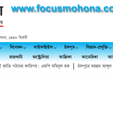
২৫ সফর, ১৪৪৮ হিজরী
বিনোদন
লাইফস্টাইল
চাঁদপুর
বিজ্ঞান-প্রযুক্তি
রাজধানী
অস্ট্রোলিয়া
আফ্রিকা
আমেরিকা
আর
জাতি গঠনের কারিগর: এমপি মমিনুল হক
চাঁদপুরে মরহুম আব্দুল মতিন