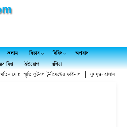
কলাম
ফিচার
বিবিধ
অপরাধ
ব বিশ্ব
ইউরোপ
এশিয়া
 মোল্লা স্মৃতি ফুটবল টুর্নামেন্টের ফাইনাল
সুদমুক্ত হালাল আয়ের প