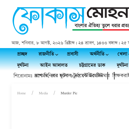
আজ, শনিবার, ৮ আগস্ট, ২০২৬ খ্রিষ্টাব্দ | ২৪ শ্রাবণ, ১৪৩৩ বঙ্গাব্দ | 
প্রচ্ছদ
রাজনীতি
প্রবাসী
অর্থনীতি
খেলা
দুর্ঘটনা
আইন আদালত
চট্টগ্রামের ডাক
দুর্ঘটনা
িয়া স্মৃতি স্মরণে মিনিবার ফুটবল টুর্নামেন্ট উদ্বোধন
ঁদপুরে সফল অস্ত্রোপচার, বের হলো ৬.৪৫ কেজির টিউমার
শিক্ষকরাই 
শিরোনামঃ
Home
Media
Murder Pic