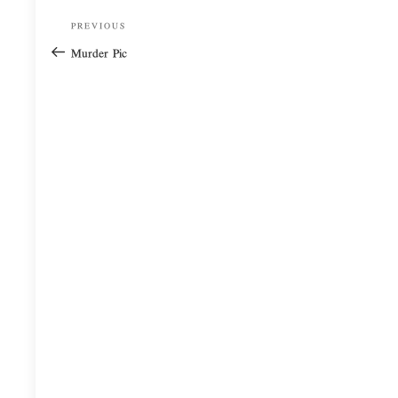
Post
Previous
PREVIOUS
navigation
Post
Murder Pic