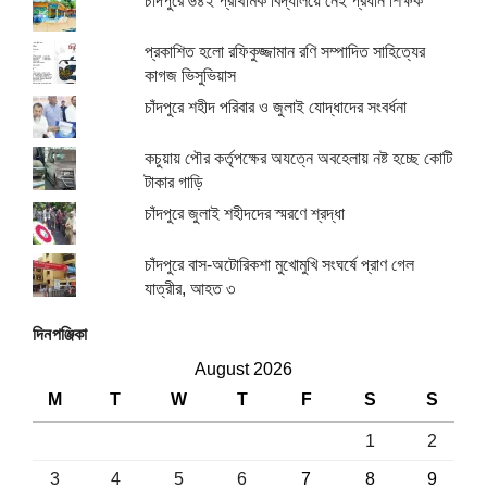
চাঁদপুরে ৬৪২ প্রাথমিক বিদ্যালয়ে নেই প্রধান শিক্ষক
প্রকাশিত হলো রফিকুজ্জামান রণি সম্পাদিত সাহিত্যের
কাগজ ভিসুভিয়াস
চাঁদপুরে শহীদ পরিবার ও জুলাই যোদ্ধাদের সংবর্ধনা
কচুয়ায় পৌর কর্তৃপক্ষের অযত্নে অবহেলায় নষ্ট হচ্ছে কোটি
টাকার গাড়ি
চাঁদপুরে জুলাই শহীদদের স্মরণে শ্রদ্ধা
চাঁদপুরে বাস-অটোরিকশা মুখোমুখি সংঘর্ষে প্রাণ গেল
যাত্রীর, আহত ৩
দিনপঞ্জিকা
August 2026
M
T
W
T
F
S
S
1
2
3
4
5
6
7
8
9